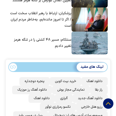
تعیین اعمال عوارض بر تنگه هرمز هستند
پزشکیان: ارتباط با رهبر انقلاب سخت است
/ اگر تا امروز مانده‌ایم، به‌خاطر مردم ایران
است
سنتکام: مسیر ۴۸ کشتی را در تنگه هرمز
تغییر دادیم
لینک های مفید
دانلود اهنگ
خرید بیت کوین
پنجره دوجداره
راز بقا
نمایندگی مجاز بوش
دانلود آهنگ رز‌ موزیک
دانلود آهنگ جدید
آلپاری
دانلود اهنگ
رزرو هتل خارجی
نکسو رمزارزی نوآور
مسموم سازی آدرس های ارز دیجیتال
ریپل در مسیر رشد