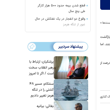
قطع شدن بیمه حدود ۵۰۰ هزار کارگر
طی پنج سال
وقوع دو انفجار در یک نفتکش در حال
سندها:
۰
عبور از تنگه هرمز
بازگشت
ند، اما
پیشنهاد سردبیر
پزشکیان: ارتباط با
هواپیمایی اعلام می‌کنند که وجوه بلیت‌های لغوشده به مسافران بازگردانده شده است، اما براساس مستندات موجود، هنوز ۳۵ تا ۴۰ درصد از
رهبر انقلاب سخت
است / اگر تا امروز
مانده‌ایم، به‌خاطر
سنتکام: مسیر ۴۸
مردم ایران است
کشتی را در تنگه
هرمز تغییر دادیم
ک گذاری
بقائی: بیانیه