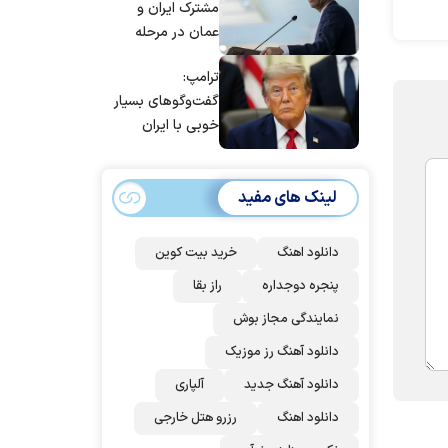
مشترک ایران و
عمان در مرحله
تدوین نهایی
ترامپ:
است/ برنامه‌ای
گفت‌و‌گو‌های بسیار
برای سفر به قطر و
خوبی با ایران
پاکستان نداریم
داشتیم، اما آنها
نمی‌خواهند به آن
لینک های مفید
اذعان کنند | اگر
آنها دوباره زیر
توافق بزنند، ضربه
دانلود اهنگ
خرید بیت کوین
سختی خواهند
پنجره دوجداره
راز بقا
خورد
نمایندگی مجاز بوش
دانلود آهنگ رز‌ موزیک
دانلود آهنگ جدید
آلپاری
دانلود اهنگ
رزرو هتل خارجی