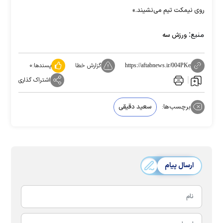
روی نیمکت تیم می‌نشیند.»
منبع:
ورزش سه
گزارش خطا
پسندها:
۰
https://aftabnews.ir/004PKe
اشتراک گذاری
برچسب‌ها:
سعید دقیقی
ارسال پیام