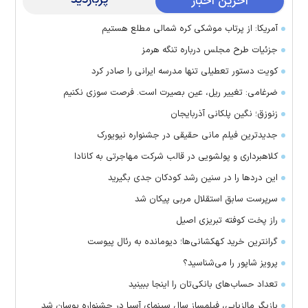
آخرین اخبار
آمریکا: از پرتاب موشکی کره شمالی مطلع هستیم
جزئیات طرح مجلس درباره تنگه هرمز
کویت دستور تعطیلی تنها مدرسه ایرانی را صادر کرد
ضرغامی: تغییر ریل، عین بصیرت است. فرصت سوزی نکنیم
زنوزق؛ نگین پلکانی آذربایجان
جدیدترین فیلم مانی حقیقی در جشنواره نیویورک
کلاهبرداری و پولشویی در قالب شرکت مهاجرتی به کانادا
این درد‌ها را در سنین رشد کودکان جدی بگیرید
سرپرست سابق استقلال مربی پیکان شد
راز پخت کوفته تبریزی اصیل
گرانترین خرید کهکشانی‌ها؛ دیومانده به رئال پیوست
پرویز شاپور را می‌شناسید؟
تعداد حساب‌های بانکی‌تان را اینجا ببینید
بازیگر مالزیایی، فیلمساز سال سینمای آسیا در جشنواره بوسان شد