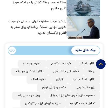
سنتکام: مسیر ۴۸ کشتی را در تنگه هرمز
تغییر دادیم
بقائی: بیانیه مشترک ایران و عمان در مرحله
تدوین نهایی است/ برنامه‌ای برای سفر به
قطر و پاکستان نداریم
لینک های مفید
دانلود اهنگ
خرید بیت کوین
پنجره دوجداره
راز بقا
نمایندگی مجاز بوش
دانلود آهنگ رز‌ موزیک
دانلود آهنگ جدید
آلپاری
دانلود اهنگ
رزرو هتل خارجی
نکسو رمزارزی نوآور
مسموم سازی آدرس های ارز دیجیتال
ریپل در مسیر رشد
تحلیل قیمت کاردانو
خرید و فروش ارز سینتتیکس