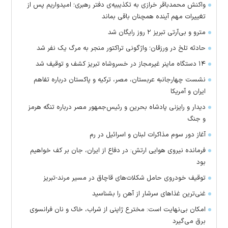
واکنش محمدباقر خرازی به تکذیبیه‌ی دفتر رهبری؛ امیدواریم پس از
تغییرات مهم آینده همچنان باقی بماند
مترو و بی‌آرتی تبریز ۲ روز رایگان شد
حادثه تلخ در ورزقان؛ واژگونی تراکتور منجر به مرگ یک نفر شد
۱۴ دستگاه ماینر غیرمجاز در خسروشاه تبریز کشف و توقیف شد
نشست چهارجانبه عربستان، مصر، ترکیه و پاکستان درباره تفاهم
ایران و آمریکا
دیدار و رایزنی پادشاه بحرین و رئیس‌جمهور مصر درباره تنگه هرمز
و جنگ
آغاز دور سوم مذاکرات لبنان و اسرائیل در رم
فرمانده نیروی هوایی ارتش: در دفاع از ایران، جان بر کف خواهیم
بود
توقیف خودروی حامل شکلات‌های قاچاق در مسیر مرند-تبریز
غنی‌ترین غذا‌های سرشار از آهن را بشناسید
امکان بی‌نهایت است: مخترع ژاپنی از شراب، خاک و نان فرانسوی
برق می‌گیرد