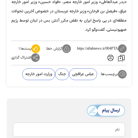
«بدر عبدالعاطی» وزیر امور خارجه مصر، «فواد حسین» وزیر امور خارجه
عراق، «فیصل بن فرحان» وزیر خارجه عربستان در خصوص آخرین تحولات
منطقه‌ای در پی پاسخ ایران به نقض مکرر آتش بس در لبنان توسط رژیم
صهیونیستی، گفت‌وگو کرد.
گزارش خطا
پسندها:
۱
https://aftabnews.ir/004PTA
اشتراک گذاری
برچسب‌ها:
عباس عراقچی
جنگ
وزارت امور خارجه
ارسال پیام