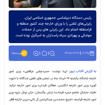
رئیس دستگاه دیپلماسی جمهوری اسلامی ایران،
رایزنی‌های تلفنی را با وزرای خارجه چند کشور منطقه و
فرامنطقه انجام داد. این رایزنی های پس از حملات
موشکی و پهپادی سپاه پاسداران به اسرائیل بوده است.
۱۴۰۵/۰۳/۱۸
۰۲:۳۵
پسندها:
۱
به گزارش آفتاب نیوز،
ایرنا نوشت: «سیدعباس عراقچی» وزیر امور
خارجه شامگاه یکشنبه ۱۷ خرداد ماه در تماس های تلفنی جداگانه با «ایوِت
کوپر» وزیر امور خارجه انگلیس، «هاکان فیدان» وزیر امور خارجه ترکیه،
«فیلد مارشال عاصم منیر» فرمانده ارتش پاکستان، «ژان نوئل بارو» وزیر
امور خارجه فرانسه، «شیخ محمدبن عبدالرحمن آل ثانی» وزیر خارجه قطر،