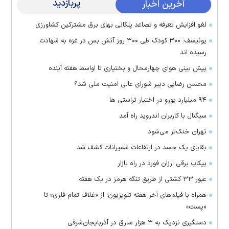
پربازدید
آخرین اخبار
لغو افزایش تعرفه و تصاعد پلکانی بهای برق مشترکین کشاورزی
یونیسف: ۳۰۰ کودک طی ۳۰۰ روز آتش بس در غزه به شهادت
رسیده اند
پیش بینی هوای چهارمحال و بختیاری تا اواسط هفته آینده
محسن رضایی دبیر شورای عالی امنیت ملی شد؟
۹۴ میلیارد یورو در اختیار تراستی ها
سیگنال با کاربران اندروید راه آمد
تهران خنک‌تر می‌شود
بقایای یک جسد در ارتفاعات شمیرانات کشف شد
پیکاپ برقی ارزان فورد در راه بازار
عبور ۳۳ کشتی از طریق تنگه هرمز در یک هفته
همراه با فیلم‌های آخر هفته تلویزیون؛ از «غلاف تمام فلزی» تا
«پست»
دستگیری نزدیک به ۳ هزار سارق در آذربایجان‌شرقی