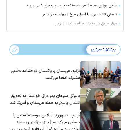
با این روتین صبحگاهی به جنگ دیابت و بیماری قلبی بروید
کاهش تلفات برق با اجرای طرح «مهتاب» در کلیبر
مهار حریق در منطقه حفاظت‌شده دیزمار
پیشنهاد سردبیر
ترکیه، عربستان و پاکستان توافقنامه دفاعی
مشترک امضا می‌کنند
دبیرکل سازمان بدر عراق خواستار به تعویق
افتادن پاسخ به حمله عربستان و آمریکا شد
ترامپ: جمهوری اسلامی دوست‌داشتنی را
حسابی می‌کوبیم | برای بزرگ‌ترین حمله
آماده بودیم | غنائم از آنِ فاتح است، درست