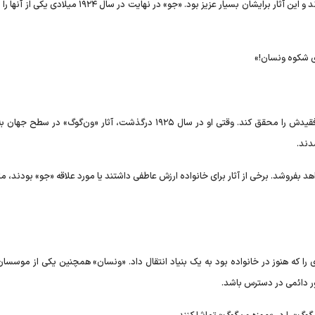
شوند. آنها هنوز صاحب دو مورد از پنج نقاشی معروف آفتاب بودند و این آثار برایشان بسیار عزیز بود. «جو» در نهایت در 
ی شکوه ونسان!»
«جو» به لطف چنین فداکاری‌هایی توانست آرزوی خود و همسر فقیدش را محقق کند. وقتی او در سال ۱۹۲۵ درگذشت، آثار «ون‌گوگ»
دند.
هد بفروشد. برخی از آثار برای خانواده ارزش عاطفی داشتند یا مورد علاقه «جو» بودند، م
را که هنوز در خانواده بود به یک بنیاد انتقال داد. «ونسان» همچنین یکی از موسسان
ر دائمی در دسترس باشد.