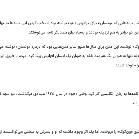
ر نامه‌هایی که «ونسان» برای برادرش «تئو» نوشته بود. انتخاب کردن این نامه‌ها نه‌تنها 
این دو برادر به هم نزدیک بودند و بسیار برای همدیگر نامه می‌نوشتند.
گ» نوشت. این متن برای سال‌ها منبع سایر متن‌هایی بود که درباره «ونسان» نوشته می
یلادی، محبوبیت «ون‌گوگ» نه تنها به عنوان یک هنرمند بلکه به عنوان یک انسان افزایش پیدا کرد. مردم از طریق ای
 را متوجه شوند.
«جو» زبان انگلیسی را آموخته بود و با مداومت روی ترجمه این نامه‌ها به زبان انگلیسی کار کرد. وقتی «جو» در سال ۱۹۲۵ می
ر شد.
۱۸ تا ۱۹۲۵ میلادی حدود ۲۰۰ مورد از آثار هنری «ون‌گوگ» را فروخت. اما یک اثر وجود داشت که او و پسرش به سختی می‌توانستند