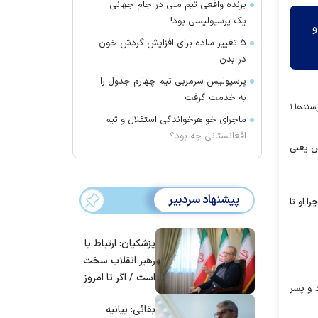
برنده واقعی تیم ملی در جام جهانی
یک پرسپولیسی بود!
و
۵ تغییر ساده برای افزایش گردش خون
در بدن
پرسپولیس سرمربی تیم چهارم جدول را
به خدمت گرفت
سندها:
۱
ماجرای خواهرخواندگی استقلال و تیم
افغانستانی چه بود؟
سرش یعنی
پیشنهاد سردبیر
 او تا
پزشکیان: ارتباط با
رهبر انقلاب سخت
است / اگر تا امروز
خود و پسر
مانده‌ایم، به‌خاطر
بقائی: بیانیه
مردم ایران است