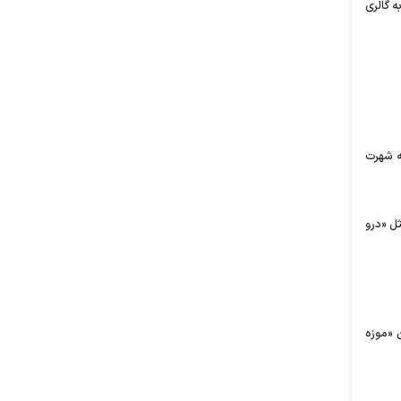
سال ۱۹۲۴ میلادی یکی از آنها را به گالری
 در سطح جهان به شهرت
ثل «درو
 «موزه