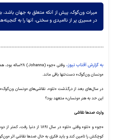
میراث ون‌گوگ، پیش از آنکه متعلق به جهان باشد، 
در مسیری پر از ناامیدی و سختی، آنها را به گنجینه‌ه
به گزارش آفتاب نیوز،
وقتی «جو» () ۲۸
«ونسان ون‌گوگ» دست‌تنها باقی ماند.
در سال‌های بعد از درگذشت «تئو»، نقاشی‌های «ونسان ون‌گوگ» 
این حد به هنر «ونسان» متعهد بود؟
وارث صد‌ها نقاشی
«جو» و «تئو» وقتی «تئو» در سال
کوچکش را تامین کند و باید فکری به حال صد‌ها نقاشی اثر «ون‌گو