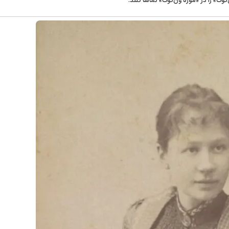
گوگ» را در «موزه ون‌گوگ» تماشا کنند.