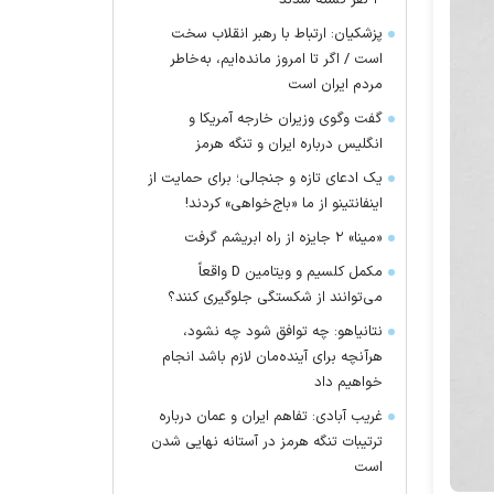
۴ نفر کشته شدند
پزشکیان: ارتباط با رهبر انقلاب سخت
است / اگر تا امروز مانده‌ایم، به‌خاطر
مردم ایران است
گفت وگوی وزیران خارجه آمریکا و
انگلیس درباره ایران و تنگه هرمز
یک ادعای تازه و جنجالی؛ برای حمایت از
اینفانتینو از ما «باج‌خواهی» کردند!
«مینا» ۲ جایزه از راه ابریشم گرفت
مکمل کلسیم و ویتامین D واقعاً
می‌توانند از شکستگی جلوگیری کنند؟
نتانیاهو: چه توافق شود چه نشود،
هرآنچه برای آینده‌مان لازم باشد انجام
خواهیم داد
غریب آبادی: تفاهم ایران و عمان درباره
ترتیبات تنگه هرمز در آستانه نهایی شدن
است