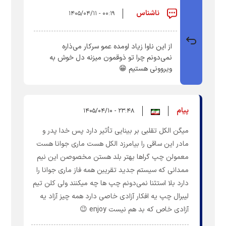
ناشناس
۰۰:۱۹ - ۱۴۰۵/۰۴/۱۱
از این ناوا زیاد اومده عمو سرکار می‌ذاره
نمی‌دونم چرا تو ذوقمون میزنه دل خوش به
ویروونی هستیم 😁
پیام
۲۳:۴۸ - ۱۴۰۵/۰۴/۱۰
میگن الکل تقلبی بر بینایی تأثیر دارد پس خدا پدر و
مادر این ساقی را بیامرزد الکل هست ماری جوانا هست
معمولن چپ گراها بهتر بلد هستن مخصوصن این نیم
ممدانی که سیستم جدید تقریبن همه فاز ماری جوانا را
دارد بلا استثنا نمی‌دونم چپ ها چه میکنند ولی کلن تیم
لیبرال چپ یه افکار آزادی خاصی دارد همه چیز آزاد یه
آزادی خاص که بد هم نیست enjoy 😉