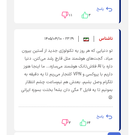
پاسخ
۱۱
۳
ناشناس
۲۳:۲۹ - ۱۴۰۵/۰۴/۱۰
تو دنیایی که هر روز یه تکنولوژی جدید از آستین بیرون
میاد، گجت‌های هوشمند مثل قارچ رشد می‌کنن، دنیا
داره با AI فلاش‌تانک هوشمند می‌سازه،... ما اینجا هنوز
داریم با پروکسی و VPN کلنجار می‌ریم تا یه دقیقه به
تلگرام وصل بشیم، بعدش هم نیم‌ساعت چشم‌ انتظار
بمو‌نیم تا یه فایل ۲ مگی دان بشه! بختت بسوزه ایرانی
😩
پاسخ
۳
۶۴