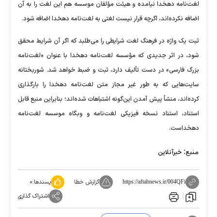
لغت‌نامه دهخدا نیامده و هیئت مؤلفان موسسه هم این لغت را به آن
اضافه نکرده‌اند، اگرچه قرار نیست لغتی به لغت‌نامه دهخدا اضافه شود.
ثبت یک واژه در فرهنگ لغت شرایطی را می‌طلبد که اگر آن شرایط محقق
شود، در اثر جدیدی که مؤسسه لغت‌نامه دهخدا با عنوان «لغت‌نامه
بزرگ فارسی» در دست تألیف دارد، ثبت و ضبط خواهد شد. شوربختانه
سایت‌هایی که به طور غیر مجاز متن لغت‌نامه دهخدا را بارگذاری
کرده‌اند، منشأ پیش آمدن این‌گونه اشتباهات شده‌اند؛ بنابراین منبع قابل
استناد، استناد نسخه فیزیکی لغت‌نامه و وبگاه موسسه لغت‌نامه
دهخداست.
منبع:
خبرآنلاین
گزارش خطا
پسندها:
۰
https://aftabnews.ir/004QFi
اشتراک گذاری