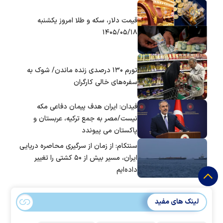
قیمت دلار، سکه و طلا امروز یکشنبه
۱۴۰۵/۰۵/۱۸
تورم ۱۳۰ درصدی زنده ماندن/ شوک به
سفره‌های خالی کارگران
فیدان: ایران هدف پیمان دفاعی مکه
نیست/مصر به جمع ترکیه، عربستان و
پاکستان می پیوندد
سنتکام: از زمان از سرگیری محاصره دریایی
ایران، مسیر بیش از ۵۰ کشتی را تغییر
داده‌ایم
لینک های مفید