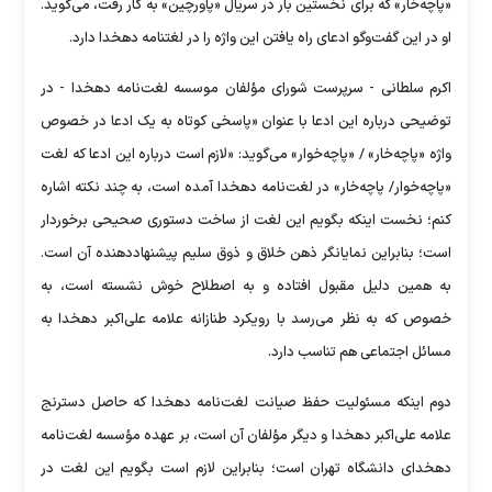
«پاچه‌خار» که برای نخستین بار در سریال «پاورچین» به کار رفت، می‌گوید.
او در این گفت‌و‌گو ادعای راه یافتن این واژه را در لغتنامه دهخدا دارد.
اکرم سلطانی - سرپرست شورای مؤلفان موسسه لغت‌نامه دهخدا - در
توضیحی درباره این ادعا با عنوان «پاسخی کوتاه به یک ادعا در خصوص
واژه «پاچه‌خار» / «پاچه‌خوار» می‌گوید: «لازم است درباره این ادعا که لغت
«پاچه‌خوار/ پاچه‌خار» در لغت‌نامه دهخدا آمده است، به چند نکته اشاره
کنم؛ نخست اینکه بگویم این لغت از ساخت دستوری صحیحی برخوردار
است؛ بنابراین نمایانگر ذهن خلاق و ذوق سلیم پیشنهاددهنده آن است.
به همین دلیل مقبول افتاده و به اصطلاح خوش نشسته است، به
خصوص که به نظر می‌رسد با رویکرد طنازانه علامه علی‌اکبر دهخدا به
مسائل اجتماعی هم تناسب دارد.
دوم اینکه مسئولیت حفظ صیانت لغت‌نامه دهخدا که حاصل دسترنج
علامه علی‌اکبر دهخدا و دیگر مؤلفان آن است، بر عهده مؤسسه لغت‌نامه
دهخدای دانشگاه تهران است؛ بنابراین لازم است بگویم این لغت در