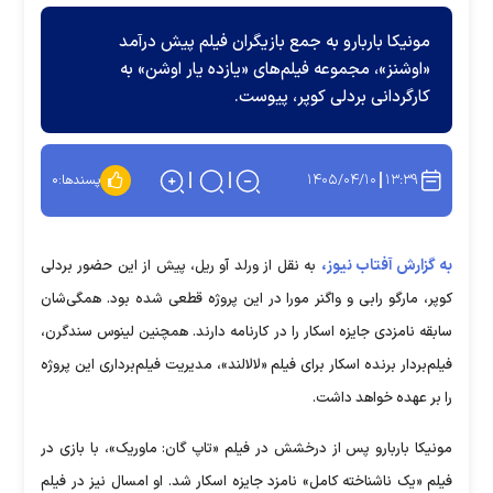
مونیکا باربارو به جمع بازیگران فیلم پیش درآمد
«اوشنز»، مجموعه فیلم‌های «یازده یار اوشن» به
کارگردانی بردلی کوپر، پیوست.
۱۴۰۵/۰۴/۱۰
۱۳:۳۹
پسندها:
۰
به گزارش آفتاب نیوز،
به نقل از ورلد آو ریل، پیش از این حضور بردلی
کوپر، مارگو رابی و واگنر مورا در این پروژه قطعی شده بود. همگی‌شان
سابقه نامزدی جایزه اسکار را در کارنامه دارند. همچنین لینوس سندگرن،
فیلم‌بردار برنده اسکار برای فیلم «لالالند»، مدیریت فیلم‌برداری این پروژه
را بر عهده خواهد داشت.
مونیکا باربارو پس از درخشش در فیلم «تاپ گان: ماوریک»، با بازی در
فیلم «یک ناشناخته کامل» نامزد جایزه اسکار شد. او امسال نیز در فیلم