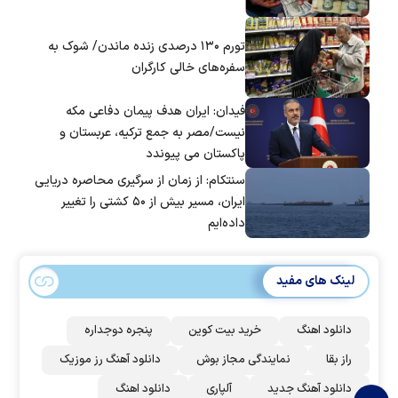
تورم ۱۳۰ درصدی زنده ماندن/ شوک به
سفره‌های خالی کارگران
فیدان: ایران هدف پیمان دفاعی مکه
نیست/مصر به جمع ترکیه، عربستان و
پاکستان می پیوندد
سنتکام: از زمان از سرگیری محاصره دریایی
ایران، مسیر بیش از ۵۰ کشتی را تغییر
داده‌ایم
لینک های مفید
دانلود اهنگ
خرید بیت کوین
پنجره دوجداره
راز بقا
نمایندگی مجاز بوش
دانلود آهنگ رز‌ موزیک
دانلود آهنگ جدید
آلپاری
دانلود اهنگ