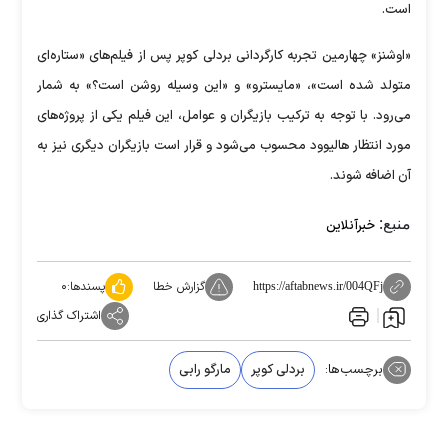
است.
«اوشنز» چهارمین تجربه کارگردانی بردلی کوپر پس از فیلم‌های «ستاره‌ای
متولد شده است»، «مایسترو» و «این وسیله روشن است؟» به شمار
می‌رود. با توجه به ترکیب بازیگران و عوامل، این فیلم یکی از پروژه‌های
مورد انتظار هالیوود محسوب می‌شود و قرار است بازیگران دیگری نیز به
آن اضافه شوند.
منبع:
خبرآنلاین
گزارش خطا
پسندها:
۰
https://aftabnews.ir/004QFj
اشتراک گذاری
برچسب‌ها:
بردلی کوپر
مارگو رابی