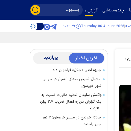
چندرسانه‌ایی
گزارش و گفت‌وگو
۱۰:۴۱:۳۵
Thursday 06 August 2026
پربازدید
آخرین اخبار
۱۴۰
جایزه ادبی «جلال» فراخوان داد
احتمال شنیدن صدای انفجار در حوالی
شهر خورموج
واکنش سازمان تنظیم مقررات نسبت به
یک گزارش درباره اعمال ضریب ۲.۷ برای
اینترنت
حادثه خونین در مسیر خاصبان؛ ۲ نفر
جان باختند