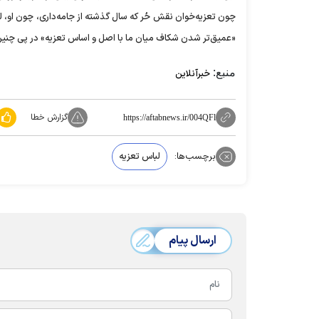
چون تعزیه‌خوان نقش حُر که سال گذشته از جامه‌داری، چون او، لب
«عمیق‌تر شدن شکاف میان ما با اصل و اساس تعزیه» در پی چنین
منبع:
خبرآنلاین
گزارش خطا
https://aftabnews.ir/004QFl
برچسب‌ها:
لباس تعزیه
ارسال پیام