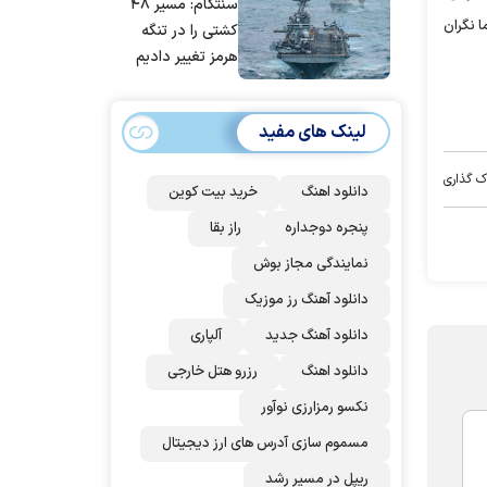
سنتکام: مسیر ۴۸
مردم ایران است
ا نگران
کشتی را در تنگه
هرمز تغییر دادیم
لینک های مفید
ک گذاری
دانلود اهنگ
خرید بیت کوین
پنجره دوجداره
راز بقا
نمایندگی مجاز بوش
دانلود آهنگ رز‌ موزیک
دانلود آهنگ جدید
آلپاری
دانلود اهنگ
رزرو هتل خارجی
نکسو رمزارزی نوآور
مسموم سازی آدرس های ارز دیجیتال
ریپل در مسیر رشد