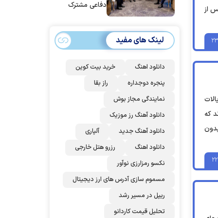
دفاعی مشترک
س از
امضا می‌کنند
لینک های مفید
۲۳
دانلود اهنگ
خرید بیت کوین
پنجره دوجداره
راز بقا
نمایندگی مجاز بوش
الات
د که
دانلود آهنگ رز‌ موزیک
بدون
دانلود آهنگ جدید
آلپاری
دانلود اهنگ
رزرو هتل خارجی
۲۲
نکسو رمزارزی نوآور
مسموم سازی آدرس های ارز دیجیتال
ریپل در مسیر رشد
تحلیل قیمت کاردانو