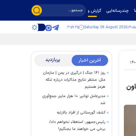
چندرسانه‌ایی
گزارش و گفت‌وگو
۳:۵۹:۳۶
Saturday 08 August 2026
پربازدید
آخرین اخبار
۱۴۰
روز ۱۶۱ جنگ | درگیری در یمن | سازمان
ملل: منتظر نتایج مذاکرات درباره تنگه
اون
هرمز هستیم
مدیرعامل توانیر: ۱۰ هزار ماینر جمع‌آوری
شد
کشف گورستانی از افراد بالارتبه
رئیس‌جمهور: استعفاء نخواهم داد/
برخی می خواهند ما بجنگیم!