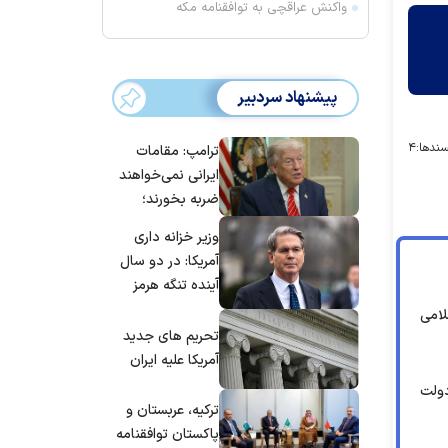
واکنش عراقچی به توافقنامه مکه
پیشنهاد سردبیر
ندها:
۴
ترامپ: مقامات
ایرانی نمی‌خواهند
ضربه بخورند؛
می‌خواهند به
وزیر خزانه داری
توافق برسند
آمریکا: در دو سال
آینده تنگه هرمز
بی‌اهمیت خواهد
لامی
شد
تحریم های جدید
آمریکا علیه ایران
دولت
ترکیه، عربستان و
پاکستان توافقنامه