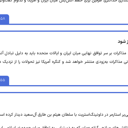
نداری حداکثری طرفین برای حفظ آتش‌بس میان ایران و آمریکا و تداوم گفت‌وگ
:۵۸
ز شود
یندگان آمریکا گفت: مهلت ۶۰ روزه برای مذاکرات بر سر توافق نهایی میان ایران و ایالات متحده باید به دلیل تبادل 
ی مذاکرات به‌زودی منتشر خواهد شد و کنگره آمریکا نیز تحولات را از نزدیک د
:۵۵
کی‌یر استارمر در داونینگ‌استریت با سلطان هیثم بن طارق آل‌سعید دیدار کرده اس
 تلاش‌های میانجی‌گرانه عمان که به دستیابی به توافق میان جمهوری اسلامی ایر