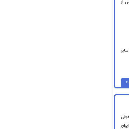
ض از
سایر
۲۰
قوقی
یران