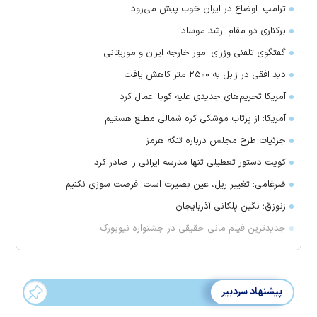
ترامپ: اوضاع در ایران خوب پیش می‌رود
برکناری دو مقام ارشد موساد
گفتگوی تلفنی وزرای امور خارجه ایران و موریتانی
دید افقی در زابل به ۲۵۰۰ متر کاهش یافت
آمریکا تحریم‌های جدیدی علیه کوبا اعمال کرد
آمریکا: از پرتاب موشکی کره شمالی مطلع هستیم
جزئیات طرح مجلس درباره تنگه هرمز
کویت دستور تعطیلی تنها مدرسه ایرانی را صادر کرد
ضرغامی: تغییر ریل، عین بصیرت است. فرصت سوزی نکنیم
زنوزق؛ نگین پلکانی آذربایجان
جدیدترین فیلم مانی حقیقی در جشنواره نیویورک
پیشنهاد سردبیر