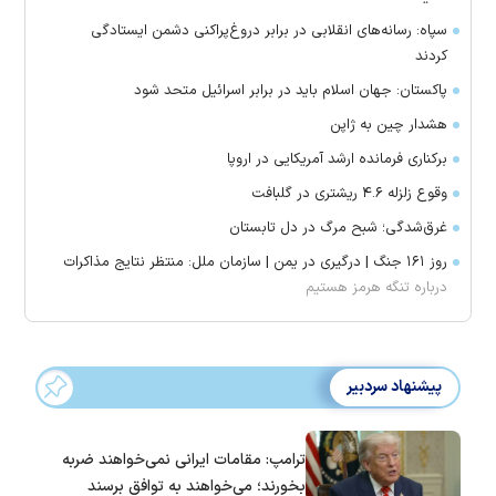
سپاه: رسانه‌های انقلابی در برابر دروغ‌پراکنی دشمن ایستادگی
کردند
پاکستان: جهان اسلام باید در برابر اسرائیل متحد شود
هشدار چین به ژاپن
برکناری فرمانده ارشد آمریکایی در اروپا
وقوع زلزله ۴.۶ ریشتری در گلبافت
غرق‌شدگی؛ شبح مرگ در دل تابستان
روز ۱۶۱ جنگ | درگیری در یمن | سازمان ملل: منتظر نتایج مذاکرات
درباره تنگه هرمز هستیم
پیشنهاد سردبیر
ترامپ: مقامات ایرانی نمی‌خواهند ضربه
بخورند؛ می‌خواهند به توافق برسند