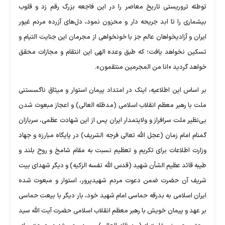
توطئه تروریستی تاریخ معاصر را در این فاجعه بزرگ رقم زد و قلوب
بیشماری را تا ابد جریحه دار و محزون نمود، دل‌های آزرده مردم غیور
ایران و آزادیخواهان عالم جز با خونخواهی از مجرمان این جنایت التیام و
تسکین نخواهد یافت؛ که طبق وعده الهی این انتقام و مجازات محقق
خواهد گردید «انا من المجرمین منتقمون».
بر اساس این اطلاعیه، اینک در امتداد پیمان استوار و میثاق ناگسستنی
ملت با رهبر معظم انقلاب اسلامی (مدظله العالی) و اعجاز مبعوث شدن
بی‌نظیر ملت سرافراز و ولایتمدار ایران پس از این شهادت عظمی، سربازان
گمنام امام زمان (عجل الله تعالی فرجه الشریف) در پایگاه مبارزه و جهاد
وزارت اطلاعات برای تکریم و تعظیم نسبت به مقام شامخ و روح بلند و
طیبه قائد عظیم الشأن شهید (قدس الله نفسه الزکیه) و دیگر شهدای بیت
شریف آن حضرت ضمن دعوت مردم شهیدپرور، استوار و مبعوث شده
ایران اسلامی به بدرقه حماسی امام شهید خود، بار دیگر با بیعت حماسی
بر عهد و پیمان خویش با رهبر معظم انقلاب اسلامی حضرت آیت الله سید