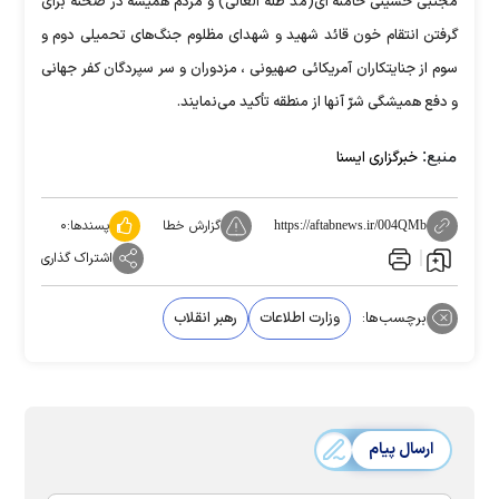
مجتبی حسینی خامنه ای(مد ظله العالی) و مردم همیشه در صحنه برای
گرفتن انتقام خون قائد شهید و شهدای مظلوم جنگ‌های تحمیلی دوم و
سوم از جنایتکاران آمریکائی صهیونی ، مزدوران و سر سپردگان کفر جهانی
و دفع همیشگی شرّ آنها از منطقه تأکید می‌نمایند.
منبع:
خبرگزاری ایسنا
گزارش خطا
پسندها:
۰
https://aftabnews.ir/004QMb
اشتراک گذاری
برچسب‌ها:
وزارت اطلاعات
رهبر انقلاب
ارسال پیام