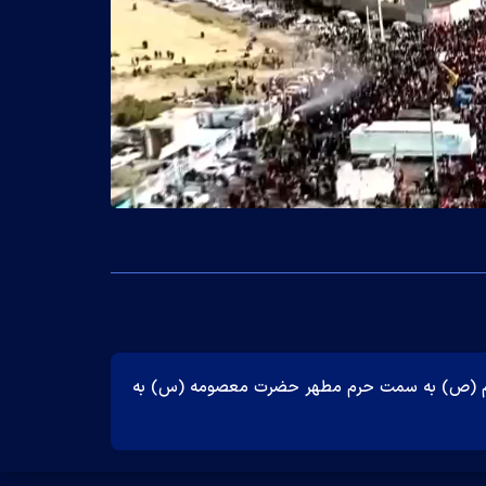
مبر اعظم (ص) به سمت حرم مطهر حضرت معصومه (س) به