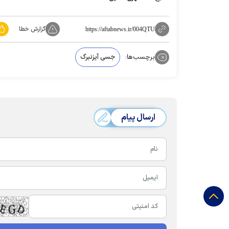
گزارش خطا
https://aftabnews.ir/004QTU
برچسب‌ها:
جسی آیزنبرگ
ارسال پیام