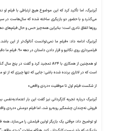
می‌گذرد و با حضور دو بازیگری ساخته شده که سال‌هاست در سینما ف
روز‌ها اتفاق نادری است؛ بنابراین همه‌چیز حس و حال فیلم‌های دهه ۹۰ را دارد؛ دورانی که من در آن بزرگ شدم و شروع به تماشای سینمای مستقل کر
فیلمبرداری روی نگاتیو و قرار دادن داستان در دهه ۹۰. فیلم ما دقیقاً نقطه مقابل هوش مصنوعی است.»
او همچنین از همکاری با A۲۴ تمجید کرد و
است که در لاتاری برنده شده باشی؛ جایی که تنها چیزی که از ت
از شکست فیلم اول تا موفقیت «دردی واقعی»
آیزنبرگ درباره تجربه کارگردانی نیز گفت این بار اعتمادبه‌نفس
فروش نه‌چندان چشمگیر روبه‌رو شد، اما فیلم دومش «دردی واقعی»
او توضیح داد: «وقتی یک بازیگر اولین فیلمش را می‌سازد، همه فک
بازیگری که بلد نیست کارگردانی کند. هنگام ساخت "دردی واقعی" 