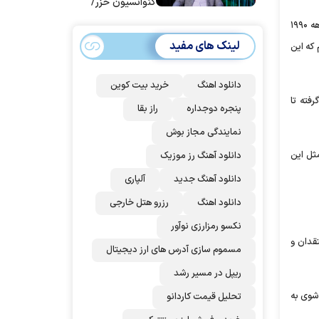
کنوانسیون خزر/
سهمیه ایران کم
آیزنبرگ، اما تأکید کرد که این موضوع هیچ ارتباطی با فیلم او ندارد. او گفت: «A۲۴ برای ساخت فیلم ما نمی‌توانست بهتر از این عمل کند. فیلم در دهه ۱۹۹۰
می‌شود؟!
لینک های مفید
 که این
دانلود اهنگ
خرید بیت کوین
اتی گرفته تا
پنجره دوجداره
راز بقا
نمایندگی مجاز بوش
 مثل این
دانلود آهنگ رز‌ موزیک
دانلود آهنگ جدید
آلپاری
دانلود اهنگ
رزرو هتل خارجی
نکسو رمزارزی نوآور
تقدان و
مسموم سازی آدرس های ارز دیجیتال
ریپل در مسیر رشد
‌شوی به
تحلیل قیمت کاردانو