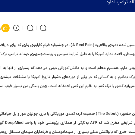
لد ترامپ ندارد.
پ
جسی آیزنبرگ، بازیگر و کارگردان فیلم تحسین‌شده «دردی واقعی» (A Real Pain)، در جشنواره فیلم کارلووی واری که 
ستان، قصد ندارد آمریکا را به دلیل شرایط سیاسی و ریاست‌جمهوری دونالد ترامپ ترک ک
 دارم. همسرم معلم است و به دانش‌آموزانی درس می‌دهد که بسیاری از آنها به اند
مانیم و به کسانی که در یکی از دوره‌های دشوار تاریخ آمریکا با مشکلات بیشتری ر
می‌آید کشور را ترک کنم. به نظرم این کمی احمقانه است، چون زندگی من بسیار خوب اس
آیزنبرگ در بخش دیگری از گفت‌و‌گو درباره فیلم جدیدش «نخستین حضور» (The Debut) صحبت کرد؛ کمدی موزیکالی با بازی جولیان مور و پل 
است ۳ دسامبر توسط استودیوی A۲۴ اکران شود
ست؛ خبری که با واکنش منفی بسیاری از سینمادوستان و طرفداران سینمای مستقل روبه‌ر