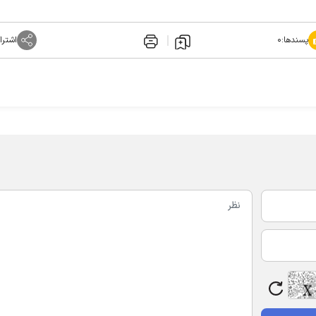
پسندها:
۰
اشترا