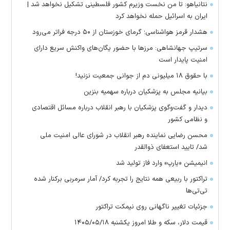
نتانیاهو: تا من نخست وزیرم کشور فلسطینی تشکیل نخواهد شد |
ایران به اسرائیل حمله نخواهد کرد
هشدار قرمز هواشناسی؛ گرمای خوزستان از ۵۰ درجه فراتر می‌رود
سرتیپ جهانشاهی: مرز‌ها با حضور یگان‌های واکنش سریع دارای
امنیت پایدار است
با حقوق ۱۸ میلیونی دم از جوانی جمعیت نزنید!
بیانیه مجلس به پزشکیان درباره سهمیه بنزین
دیدار و گفت‌وگوی پزشکیان با رهبر انقلاب درباره مسائل اقتصادی
و نظامی کشور
محسن رضایی نماینده رهبر انقلاب در شورای عالی امنیت ملی
شد/ تایید استعفای ذوالقدر
انیمیشن «یارپ» وارد فاز تولید شد
تراکتور با ربیعی همه نتایج را تجربه کرد/ آمار سرمربی برکنار شده
تی‌تی‌ها
جزئیات تغییر ناگهانی روی نیمکت تراکتور
قیمت دلار، سکه و طلا امروز یکشنبه ۱۴۰۵/۰۵/۱۸