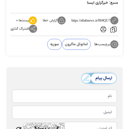
منبع:
خبرگزاری ایسنا
گزارش خطا
پسندها:
۰
https://aftabnews.ir/004QU7
اشتراک گذاری
برچسب‌ها:
امانوئل ماکرون
سوریه
ارسال پیام