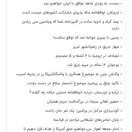
بسنت: به زودی شاهد توافق با ایران خواهیم بود
اردوغان: توافقنامه مکه پذیرای مشارکت کشور‌های دوست است
چند گیاه و ادویه ساده در آشپزخانه شما که ویتامین سی زیادی
دارند
یحیی با چیزی مواجه شد که توقع نداشت!
مهار حریق در رضوانشهر تبریز
تصادف در ارومیه با ۶ کشته و ۵ مصدوم
نوجوان ۱۲ ساله در میبد غرق شد
واکنش چین به موضوع همکاری با واشنگتآمریکا ن در زمینه امنیت
تاکید عراق بر پیشبرد موضوع انحصار سلاح در دست دولت
ترکیه و عربستان درباره «توافقنامه امنیتی مکه» چه گفتند؟
حضور اهالی سینما در بزرگداشت مریم همتیان
گودبرداری مرگبار در ورامین؛ یک نفر جان باخت
پایان تماس‌های تبلیغاتی مزاحم در فرانسه
امام جمعه اهواز: می‌خواهیم عمق آمریکا را هدف قرار دهیم تا