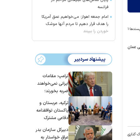
پایان تماس‌های تبلیغاتی مزاحم در
فرانسه
امام جمعه اهواز: می‌خواهیم عمق آمریکا
را هدف قرار دهیم تا مردم آنها موشک
سندها:
۱
خوردن را ببینند
کی عمان
پیشنهاد سردبیر
ترامپ: مقامات
ایرانی نمی‌خواهند
ضربه بخورند؛
می‌خواهند به
ترکیه، عربستان و
توافق برسند
پاکستان توافقنامه
دفاعی مشترک
امضا می‌کنند
دبیرکل سازمان بدر
ک گذاری
عراق خواستار به