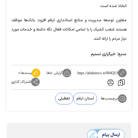
اتخاذ شده است.
معاون توسعه مدیریت و منابع استانداری ایلام افزود: بانک‌ها موظف
هستند شعب کشیک را با تمامی امکانات فعال نگه داشته و خدمات مورد
نیاز مردم را ارائه کنند.
منبع:
خبرگزاری تسنیم
گزارش خطا
پسندها:
۰
https://aftabnews.ir/004QUl
اشتراک گذاری
برچسب‌ها:
استان ایلام
تعطیلی
ارسال پیام