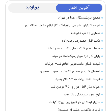
پربازدید
آخرین اخبار
تجمع بازنشستگان هما در تهران
تجمع کارگران اخراجی پالایشگاه گاز ایلام مقابل استانداری
تصاویر | تالاب «عینک»
تأیید قتل حمیدرضا رجب‌زاده
حساب‌های شرکت ملی نفت مسدود شد
پایان کار دزد موتورسیکلت‌ها در مرند
قیمت غذای دانشجویی اعلام شد+ جزئیات
احتمال شنیدن صدای انفجار در جنوب اصفهان
قیمت نفت برنت به ۸۳ دلار رسید
حواله دلار ۱۵۴ هزار و ۴۵۱ تومان شد
نرخ سود بین‌بانکی بالا رفت
مازیار لرستانی در تلویزیون پروژه گرفت
قرمزی ناگهانی چشم از چیست؟