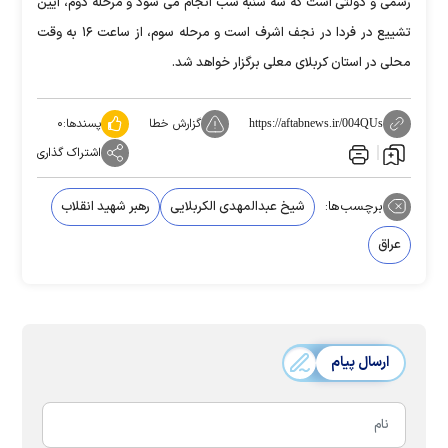
رسمی و دولتی است که سه شنبه شب انجام می شود و مرحله دوم، آیین
تشییع در فردا در نجف اشرف است و مرحله سوم، از ساعت ۱۶ به وقت
محلی در استان کربلای معلی برگزار خواهد شد.
گزارش خطا
پسندها:
۰
https://aftabnews.ir/004QUs
اشتراک گذاری
برچسب‌ها:
شیخ عبدالمهدی الکربلایی
رهبر شهید انقلاب
عراق
ارسال پیام