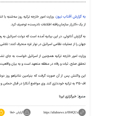
به گزارش آفتاب نیوز،
وزارت امور خارجه ترکیه روز سه‌شنبه با ا
از یک «کارزار سازمان‌یافته اطلاعات نادرست» توصیف کرد.
به گزارش آناتولی، در این بیانیه آمده است که دولت اسرائیل به ر
جهان را از عملیات نظامی اسرائیل در نوار غزه منحرف کنند؛ تلاشی ک
وزارت امور خارجه ترکیه همچنین از اسرائیل خواست به جای تشد
تحقق صلح، ثبات و رفاه در منطقه متعهد است و به بیان واقعیت‌ه
این واکنش پس از آن صورت گرفت که بنیامین نتانیاهو روز دوش
اف-۳۵ به ترکیه خودداری کند. وی مواضع آنکارا در قبال حماس و ایران، همچنین حضور نظامی ترکیه در قبرس را از دلایل این درخواست عنوان کرد.
منبع:
خبرگزاری ایرنا
گزارش خطا
https://aftabnews.ir/004QUx