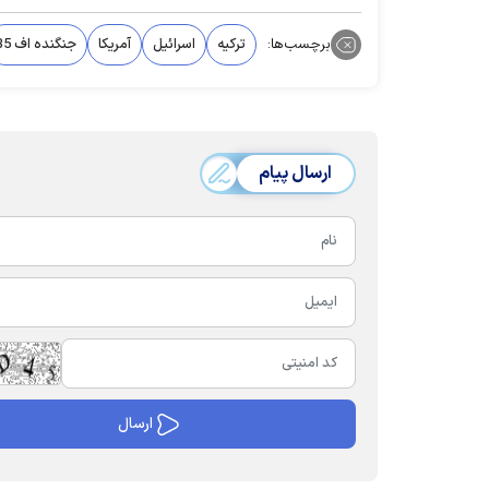
برچسب‌ها:
ترکیه
اسرائیل
آمریکا
جنگنده اف 35
ارسال پیام