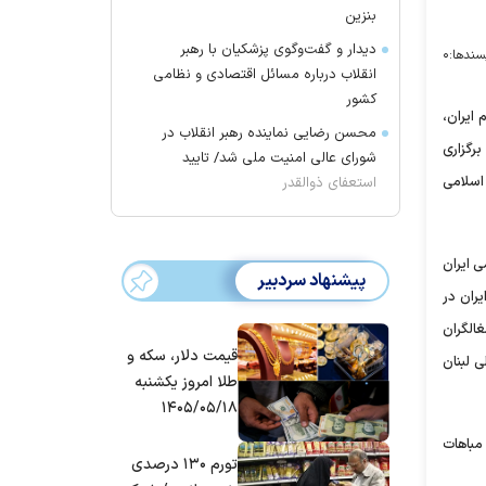
بنزین
دیدار و گفت‌وگوی پزشکیان با رهبر
سندها:
۰
انقلاب درباره مسائل اقتصادی و نظامی
کشور
ایران،
محسن رضایی نماینده رهبر انقلاب در
رگزاری
شورای عالی امنیت ملی شد/ تایید
اسلامی
استعفای ذوالقدر
 ایران
پیشنهاد سردبیر
ران در
الگران
قیمت دلار، سکه و
 لبنان
طلا امروز یکشنبه
۱۴۰۵/۰۵/۱۸
 مباهات
تورم ۱۳۰ درصدی