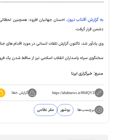
به گزارش آفتاب نیوز،
احسان جهانیان افزود: همچنین لحظاتی 
دشمن قرار گرفت.
وی یادآور شد: تاکنون گزارش تلفات انسانی در مورد اقدام های ج
سخنگوی سپاه پاسداران انقلاب اسلامی نیز از ساقط شدن یک فروند پهپاد MQ۹ در آسمان خورموج در استان 
منبع:
خبرگزاری ایرنا
گزارش خطا
https://aftabnews.ir/004QVZ
برچسب‌ها:
بوشهر
مقر نظامی