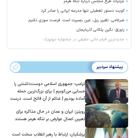
جزئیات طرح مجلس درباره تنگه هرمز
کویت دستور تعطیلی تنها مدرسه ایرانی را صادر کرد
ضرغامی: تغییر ریل، عین بصیرت است. فرصت سوزی نکنیم
زنوزق؛ نگین پلکانی آذربایجان
جدیدترین فیلم مانی حقیقی در جشنواره نیویورک
پیشنهاد سردبیر
ترامپ: جمهوری اسلامی دوست‌داشتنی را
حسابی می‌کوبیم | برای بزرگ‌ترین حمله
آماده بودیم | غنائم از آنِ فاتح است، درست
است؟
رویترز: ایران و عمان در حال مذاکره برای
تعیین اعمال عوارض بر تنگه هرمز هستند
پزشکیان: ارتباط با رهبر انقلاب سخت است