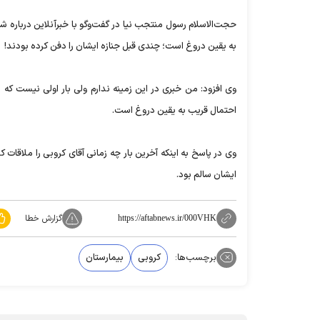
حجت‌الاسلام رسول منتجب نیا در گفت‌وگو با خبرآنلاین درباره
به یقین دروغ است؛ چندی قبل جنازه ایشان را دفن کرده بودند!
وی افزود: من خبری در این زمینه ندارم ولی بار اولی نیست که 
احتمال قریب به یقین دروغ است.
وی در پاسخ به اینکه آخرین بار چه زمانی آقای کروبی را ملاق
ایشان سالم بود.
گزارش خطا
https://aftabnews.ir/000VHK
برچسب‌ها:
کروبی
بیمارستان