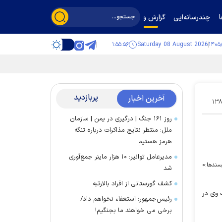
چندرسانه‌ایی
گزارش و گفت‌وگو
۱:۵۵:۵۷
Saturday 08 August 2026
پربازدید
آخرین اخبار
۱۳۸
روز ۱۶۱ جنگ | درگیری در یمن | سازمان
ملل: منتظر نتایج مذاکرات درباره تنگه
هرمز هستیم
مدیرعامل توانیر: ۱۰ هزار ماینر جمع‌آوری
سندها:
۰
شد
کشف گورستانی از افراد بالارتبه
 وی در
رئیس‌جمهور: استعفاء نخواهم داد/
برخی می خواهند ما بجنگیم!