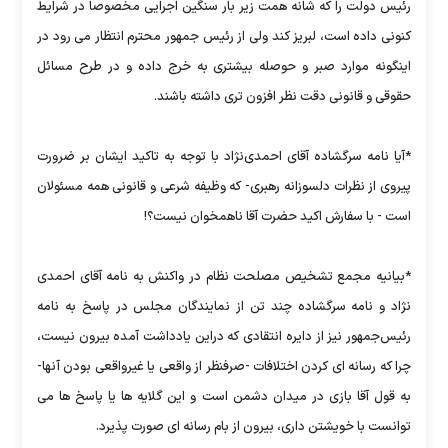
رئیس دولت را که شانه همت زیر بار سنگین اجرایی مخصوصاً در شرایط
کنونی داده است، لبریز کند ولی از رئیس جمهور محترم انتظار می رود در
اینگونه موارد صبر و حوصله بیشتری به خرج داده و در طرح مسائل
حقوقی و قانونی دقت نظر افزون تری داشته باشند.
*آیا نامه سرگشاده آقای احمدی‌نژاد با توجه به تاکید ایشان بر ضرورت
پیروی از نظرات دلسوزانه رهبری- که وظیفه شرعی و قانونی همه مسئولان
است - با سفارش اکید حضرت آقا ناهمخوان نیست؟!
*بیانیه مجمع تشخیص مصلحت نظام در واکنش به نامه آقای احمدی
نژاد و نامه سرگشاده چند تن از نمایندگان مجلس در پاسخ به نامه
رئیس‌جمهور نیز از دایره انتقادی که دراین یادداشت آمده بیرون نیست،
چرا که رسانه ای کردن اختلافات -صرفنظر از واقعی یا غیرواقعی بودن آنها-
به قول آقا بازی در میدان دشمن است و این گلایه ها یا پاسخ ها می
توانست با خویشتن داری، بیرون از بام رسانه ای صورت پذیرد.