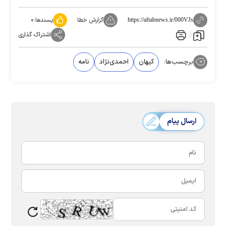
گزارش خطا
پسندها:
۰
https://aftabnews.ir/000VJs
اشتراک گذاری
برچسب‌ها:
کیهان
احمدی‌نژاد
نامه
ارسال پیام