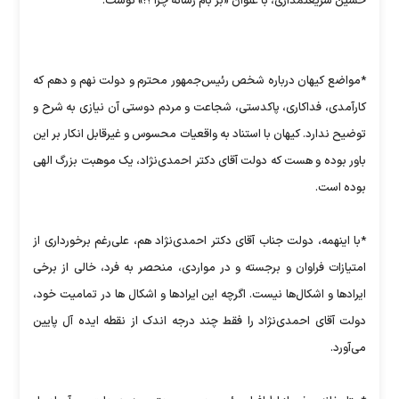
حسین شریعتمداری، با عنوان «بر بام رسانه چرا ؟!» نوشت:
*مواضع کیهان درباره شخص رئیس‌جمهور محترم و دولت نهم و دهم که
کارآمدی، فداکاری، پاکدستی، شجاعت و مردم دوستی آن نیازی به شرح و
توضیح ندارد. کیهان با استناد به واقعیات محسوس و غیرقابل انکار بر این
باور بوده و هست که دولت آقای دکتر احمدی‌نژاد، یک موهبت بزرگ الهی
بوده است.
*با اینهمه، دولت جناب آقای دکتر احمدی‌نژاد هم، علی‌رغم برخورداری از
امتیازات فراوان و برجسته و در مواردی، منحصر به فرد، خالی از برخی
ایرادها و اشکال‌ها نیست. اگرچه این ایرادها و اشکال ها در تمامیت خود،
دولت آقای احمدی‌نژاد را فقط چند درجه اندک از نقطه ایده آل پایین
می‌آورد.