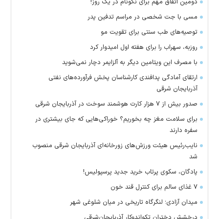
دومین اتفاق مهم برای نکونام در یک روز!
مسی با جت شخصی در مراسم تدفین پدر
توصیه‌های طب سنتی برای تقویت مو
روزبه، سهراب را برای هفته اول امیدوار کرد
با مصرف این ویتامین دیگر به آلزایمر دچار نمی‌شوید
ارتقای آمادگی پدافندی کارشناسان پخش فرآورده‌های نفتی
آذربایجان شرقی
صدور بیش از ۷ هزار کارت هوشمند سوخت در آذربایجان شرقی
برای سلامت مغز چه بخوریم؟ خوراکی‌هایی که جای بیشتری در
سفره دارند
نایب‌رئیس هیئت ورزش‌های زورخانه‌ای آذربایجان شرقی منصوب
شد
پادگان، سکوی پرتاب خرید جدید پرسپولیس!
۷ غذای سالم برای کنترل قند خون
میدان آزادی؛ لنگرگاه تاریخی در میان شلوغی شهر
درخشش دختران تکواندوکار آذربایجان‌شرقی