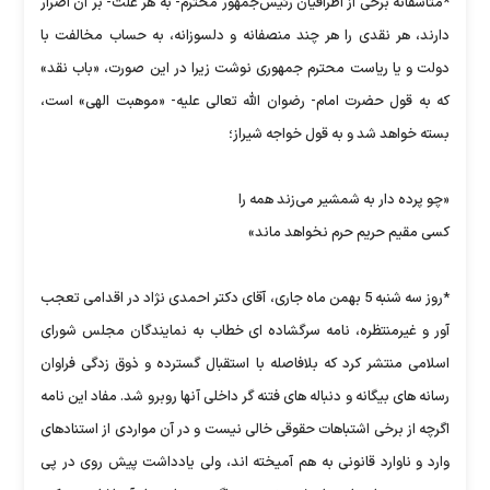
*متاسفانه برخی از اطرافیان رئیس‌‌جمهور محترم- به هر علت- بر آن اصرار
دارند، هر نقدی را هر چند منصفانه و دلسوزانه، به حساب مخالفت با
دولت و یا ریاست محترم جمهوری نوشت زیرا در این صورت، «باب نقد»
که به قول حضرت امام- رضوان الله تعالی علیه- «موهبت الهی» است،
بسته خواهد شد و به قول خواجه شیراز؛
«چو پرده دار به شمشیر می‌زند همه را
کسی مقیم حریم حرم نخواهد ماند»
*روز سه شنبه 5 بهمن ماه جاری، آقای دکتر احمدی نژاد در اقدامی تعجب
آور و غیرمنتظره، نامه سرگشاده ای خطاب به نمایندگان مجلس شورای
اسلامی منتشر کرد که بلافاصله با استقبال گسترده و ذوق زدگی فراوان
رسانه های بیگانه و دنباله های فتنه گر داخلی آنها روبرو شد. مفاد این نامه
اگرچه از برخی اشتباهات حقوقی خالی نیست و در آن مواردی از استنادهای
وارد و ناوارد قانونی به هم آمیخته اند، ولی یادداشت پیش روی در پی