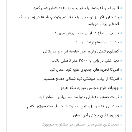
قالیباف: واقعیت‌ها را بپذیرید و به تعهدات‌تان عمل کنید
پزشکیان: اگر ارز ترجیحی را حذف نمی‌کردیم، قطعا در زمان جنگ
قحطی پیش می‌آمد
ترامپ: اوضاع در ایران خوب پیش می‌رود
برکناری دو مقام ارشد موساد
گفتگوی تلفنی وزرای امور خارجه ایران و موریتانی
دید افقی در زابل به ۲۵۰۰ متر کاهش یافت
آمریکا تحریم‌های جدیدی علیه کوبا اعمال کرد
آمریکا: از پرتاب موشکی کره شمالی مطلع هستیم
جزئیات طرح مجلس درباره تنگه هرمز
کویت دستور تعطیلی تنها مدرسه ایرانی را صادر کرد
ضرغامی: تغییر ریل، عین بصیرت است. فرصت سوزی نکنیم
زنوزق؛ نگین پلکانی آذربایجان
جدیدترین فیلم مانی حقیقی در جشنواره نیویورک