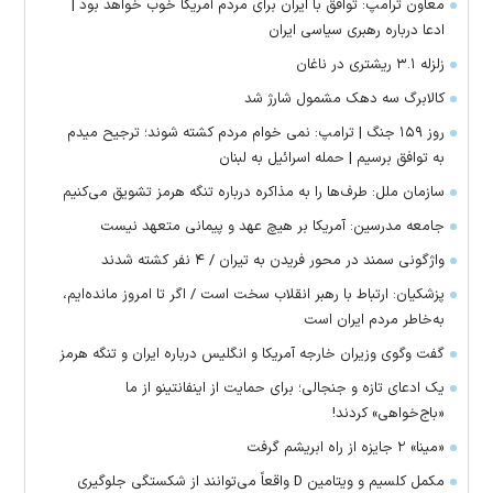
معاون ترامپ: توافق با ایران برای مردم آمریکا خوب خواهد بود |
ادعا درباره رهبری سیاسی ایران
زلزله ۳.۱ ریشتری در ناغان
کالابرگ سه دهک مشمول شارژ شد
روز ۱۵۹ جنگ | ترامپ: نمی خوام مردم کشته شوند؛ ترجیح میدم
به توافق برسیم | حمله اسرائیل به لبنان
سازمان ملل: طرف‌ها را به مذاکره درباره تنگه هرمز تشویق می‌کنیم
جامعه مدرسین: آمریکا بر هیچ عهد و پیمانی متعهد نیست
واژگونی سمند در محور فریدن به تیران / ۴ نفر کشته شدند
پزشکیان: ارتباط با رهبر انقلاب سخت است / اگر تا امروز مانده‌ایم،
به‌خاطر مردم ایران است
گفت وگوی وزیران خارجه آمریکا و انگلیس درباره ایران و تنگه هرمز
یک ادعای تازه و جنجالی؛ برای حمایت از اینفانتینو از ما
«باج‌خواهی» کردند!
«مینا» ۲ جایزه از راه ابریشم گرفت
مکمل کلسیم و ویتامین D واقعاً می‌توانند از شکستگی جلوگیری