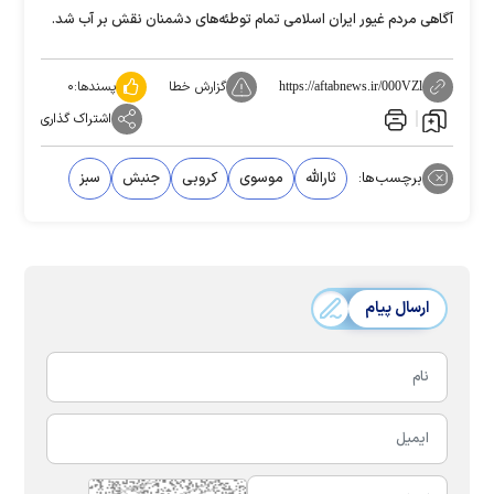
آگاهی مردم غیور ایران اسلامی تمام توطئه‌های دشمنان نقش بر آب شد.
گزارش خطا
پسندها:
۰
https://aftabnews.ir/000VZl
اشتراک گذاری
برچسب‌ها:
ثارالله
موسوی
کروبی
جنبش
سبز
ارسال پیام