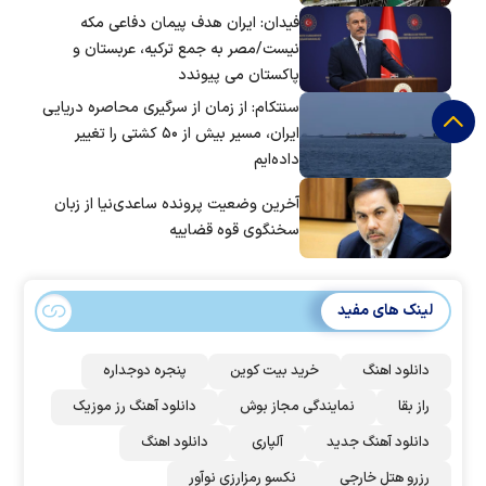
فیدان: ایران هدف پیمان دفاعی مکه
نیست/مصر به جمع ترکیه، عربستان و
پاکستان می پیوندد
سنتکام: از زمان از سرگیری محاصره دریایی
ایران، مسیر بیش از ۵۰ کشتی را تغییر
داده‌ایم
آخرین وضعیت پرونده ساعدی‌نیا از زبان
سخنگوی قوه قضاییه
لینک های مفید
دانلود اهنگ
خرید بیت کوین
پنجره دوجداره
راز بقا
نمایندگی مجاز بوش
دانلود آهنگ رز‌ موزیک
دانلود آهنگ جدید
آلپاری
دانلود اهنگ
رزرو هتل خارجی
نکسو رمزارزی نوآور