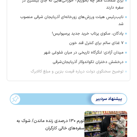
برای سلامت مغز چه بخوریم؟ خوراکی‌هایی که جای بیشتری در
سفره دارند
نایب‌رئیس هیئت ورزش‌های زورخانه‌ای آذربایجان شرقی منصوب
شد
پادگان، سکوی پرتاب خرید جدید پرسپولیس!
۷ غذای سالم برای کنترل قند خون
میدان آزادی؛ لنگرگاه تاریخی در میان شلوغی شهر
درخشش دختران تکواندوکار آذربایجان‌شرقی
توضیح سخنگوی دولت درباره قیمت بنزین و مبلغ کالابرگ
پیشنهاد سردبیر
تورم ۱۳۰ درصدی زنده ماندن/ شوک به
سفره‌های خالی کارگران