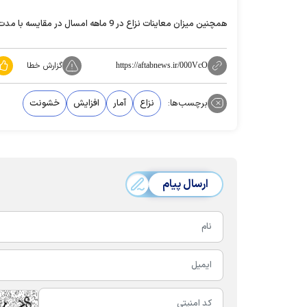
همچنین میزان معاینات نزاع در 9 ماهه امسال در مقایسه با مدت مشابه سال قبل 12.5 درصد افزایش یافته است.
گزارش خطا
https://aftabnews.ir/000VcO
برچسب‌ها:
نزاع
آمار
افزایش
خشونت
ارسال پیام