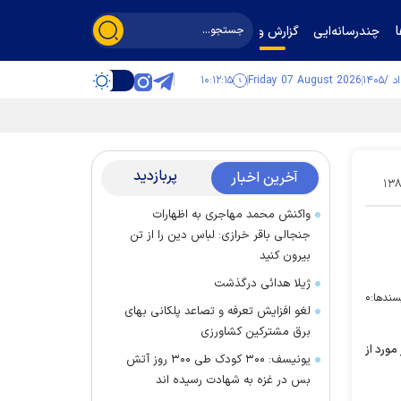
چندرسانه‌ایی
گزارش و گفت‌وگو
۱۰:۱۲:۱۶
Friday 07 August 2026
پربازدید
آخرین اخبار
۱۳۸
واکنش محمد مهاجری به اظهارات
جنجالی باقر خرازی: لباس دین را از تن
بیرون کنید
ژیلا هدائی درگذشت
سندها:
۰
لغو افزایش تعرفه و تصاعد پلکانی بهای
برق مشترکین کشاورزی
 آماری سازمان پزشکی قانونی کشور، هر سال بیش از 500 هزار مورد از
یونیسف: ۳۰۰ کودک طی ۳۰۰ روز آتش
بس در غزه به شهادت رسیده اند