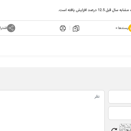
پسندها:
۰
اشترا