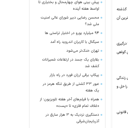
پیش بینی هوای چهارمحال و بختیاری تا
اواسط هفته آینده
ل گذشته
محسن رضایی دبیر شورای عالی امنیت
 افزایش یا کاهش مواجه بوده که بیشترین میزان معاینات نزاع مربوط به سال 1384 و کمترین آن
ملی شد؟
۹۴ میلیارد یورو در اختیار تراستی ها
سیگنال با کاربران اندروید راه آمد
 درگیری
تهران خنک‌تر می‌شود
ن گواهی
بقایای یک جسد در ارتفاعات شمیرانات
کشف شد
پیکاپ برقی ارزان فورد در راه بازار
ی زندگی
عبور ۳۳ کشتی از طریق تنگه هرمز در
را حل و
یک هفته
همراه با فیلم‌های آخر هفته تلویزیون؛ از
«غلاف تمام فلزی» تا «پست»
لت نزاع به مراکز پزشکی قانونی
دستگیری نزدیک به ۳ هزار سارق در
آذربایجان‌شرقی