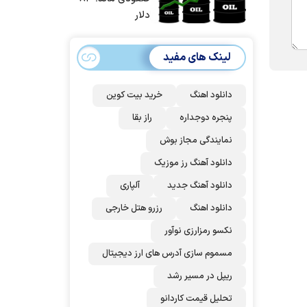
حمله آماده بودیم
دلار
| غنائم از آنِ فاتح
است، درست
لینک های مفید
است؟
دانلود اهنگ
خرید بیت کوین
پنجره دوجداره
راز بقا
نمایندگی مجاز بوش
دانلود آهنگ رز‌ موزیک
دانلود آهنگ جدید
آلپاری
دانلود اهنگ
رزرو هتل خارجی
نکسو رمزارزی نوآور
مسموم سازی آدرس های ارز دیجیتال
ریپل در مسیر رشد
تحلیل قیمت کاردانو