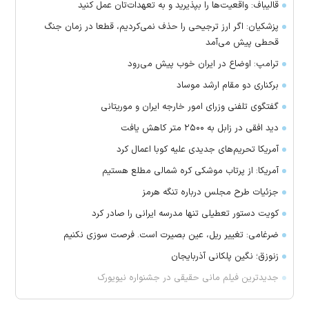
قالیباف: واقعیت‌ها را بپذیرید و به تعهدات‌تان عمل کنید
پزشکیان: اگر ارز ترجیحی را حذف نمی‌کردیم، قطعا در زمان جنگ
قحطی پیش می‌آمد
ترامپ: اوضاع در ایران خوب پیش می‌رود
برکناری دو مقام ارشد موساد
گفتگوی تلفنی وزرای امور خارجه ایران و موریتانی
دید افقی در زابل به ۲۵۰۰ متر کاهش یافت
آمریکا تحریم‌های جدیدی علیه کوبا اعمال کرد
آمریکا: از پرتاب موشکی کره شمالی مطلع هستیم
جزئیات طرح مجلس درباره تنگه هرمز
کویت دستور تعطیلی تنها مدرسه ایرانی را صادر کرد
ضرغامی: تغییر ریل، عین بصیرت است. فرصت سوزی نکنیم
زنوزق؛ نگین پلکانی آذربایجان
جدیدترین فیلم مانی حقیقی در جشنواره نیویورک