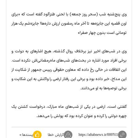
وی پنج‌شنبه شب (سحر روز جمعه) با لحنی طنزآلود گفته است که «برای
اون قضیه این جایزه‌هه تا آخر ماه رمضون ارزش داره‌ها! جایزه‌شم یک هزار
تومانی است بدون چهار صفر!»
وی در شب‌های اخیر نیز برخلاف روال گذشته، هیچ اشاره​ای به دولت و
برخی افراد مورد اشاره در بحث‌های شب‌های ماه‌رمضانی‌اش نکرده است.
این اتفاقات در حالی رخ داده که معاون حقوقی رییس جمهور از شکایت از
این مداح، خبر داده بود و برخی این رفتار ارضی را واکنش به این شکایت و
برخی توصیه‌ها به او می‌دانند.
گفتنی است، ارضی در یکی از شب‌های ماه مبارک، درخواست کشتن یک
چهره دولتی را کرده و عنوان کرده بود که پولش را می‌دهد.
گزارش خطا
پسندها:
۰
https://aftabnews.ir/000Yi1