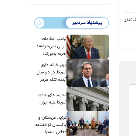
ک گذاری
پیشنهاد سردبیر
ترامپ: مقامات
ایرانی نمی‌خواهند
ضربه بخورند؛
می‌خواهند به
وزیر خزانه داری
توافق برسند
آمریکا: در دو سال
آینده تنگه هرمز
بی‌اهمیت خواهد
شد
تحریم های جدید
آمریکا علیه ایران
ترکیه، عربستان و
پاکستان توافقنامه
دفاعی مشترک