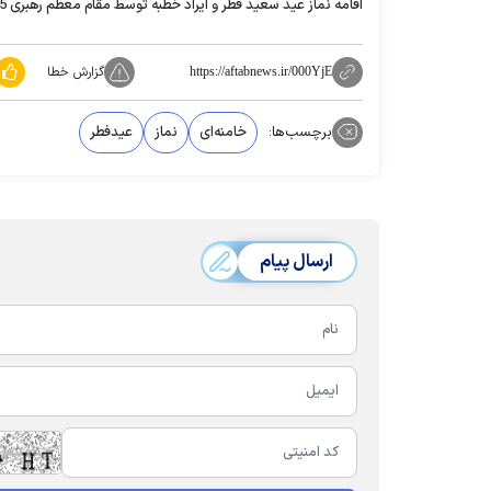
اقامه نماز عید سعید فطر و ایراد خطبه توسط مقام معظم رهبری 8:15.
گزارش خطا
https://aftabnews.ir/000YjE
برچسب‌ها:
خامنه‌ای
نماز
عیدفطر
ارسال پیام