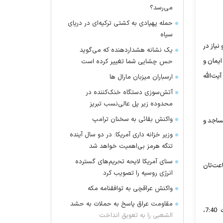
می‌رسد؟
حمله پهپادی به کشتی ترکیه‌ای در دریای
سیاه
نیاز در
یک نشانه هشداردهنده که می‌گوید
ایمان و
حس چشایی شما تغییر کرده است
ت‌الله
ارسباران میزبان مارال ها
آتش‌سوزی دستگاه خنک‌کننده در
محدوده زیر پل عالی‌نسب تبریز
واکنش بقائی به سخنان ترامپ
مساجد و
وزیر خزانه داری آمریکا: در دو سال آینده
تنگه هرمز بی‌اهمیت خواهد شد
سنای آمریکا لایحه تحریم‌های گسترده
عت‌تان
انرژی روسیه را تصویب کرد
واکنش عراقچی به توافقنامه مکه
مقاومت عراق پاسخ به حملات به حشد
در این اطلاعیه همچنین برنامه مراسم نماز عید فطر به این شرح اعلام شده است: تلاوت کلام‌الله مجید ساعت ‌7:10، همخوانی گروه تواشیح 7:30، مناجات ‌ 7:40،
الشعبی را به تعویق انداخت