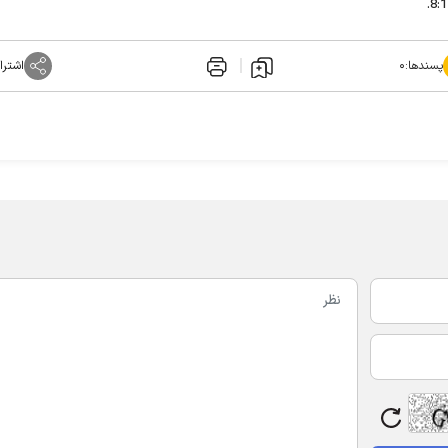
پسندها:
۰
اشترا