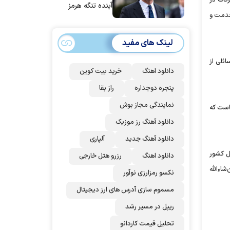
آینده تنگه هرمز
 خدمت و
بی‌اهمیت خواهد
شد
لینک های مفید
ئلی از
دانلود اهنگ
خرید بیت کوین
پنجره دوجداره
راز بقا
نمایندگی مجاز بوش
است که
دانلود آهنگ رز‌ موزیک
دانلود آهنگ جدید
آلپاری
ل کشور
دانلود اهنگ
رزرو هتل خارجی
اء‌الله
نکسو رمزارزی نوآور
مسموم سازی آدرس های ارز دیجیتال
ریپل در مسیر رشد
تحلیل قیمت کاردانو