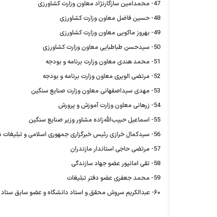
47- محمدامین سازگارنژاد معاون وزارت کشاورزی
48- حسین فاضل معاون وزارت کشاورزی
49- بهروز ماکویی معاون وزارت کشاورزی
50- سیدحسن طباطبایی معاون وزارت کشاورزی
51- محمد هندی معاون وزارت برنامه و بودجه
52- مرتضی الویری معاون وزارت برنامه و بودجه
53- مهدی سیداصفهانی معاون وزارت صنایع سنگین
54- زرهانی معاون وزارت آموزش و پرورش
55- اسماعیل حبیب‌الله‌زاده مشاور وزیر صنایع سنگین
56- سیدکمال خرازی رئیس خبرگزاری جمهوری اسلامی و تبلیغات شورای عالی دفاع
57- مرتضی حاجی استاندار مازندران
58- تقی امانپور عضو جهاد سازندگی
59- محمد جعفری عضو دفتر تبلیغات
۶۰- عبدالکریم سروش محقق و استاد دانشگاه و عضو سابق ستاد انقلاب فرهنگی