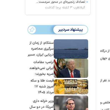
تصادف زنجیره‌ای در محور سرمست ـ
گیلانغرب ۳ کشته برجا گذاشت
پیشنهاد سردبیر
سنتکام: از زمان از
سرگیری محاصره
ز درگاه
دریایی ایران، مسیر
ی جهان
بیش از ۵۰ کشتی را
ترامپ: مقامات
تغییر داده‌ایم
ایرانی نمی‌خواهند
ضربه بخورند؛
می‌خواهند به
 نفر از
قیمت طلا و سکه
توافق برسند
امروز شنبه ۱۷
مرداد ۱۴۰۵
وزیر خزانه داری
مخلص و
آمریکا: در دو سال
کات در