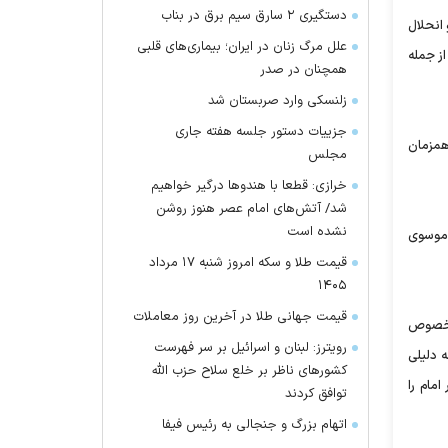
دستگیری ۲ سارق سیم برق در بناب
انحلال
علل مرگ زنان در ایران؛ بیماری‌های قلبی
از جمله
همچنان در صدر
زلنسکی وارد صربستان شد
جزییات دستور جلسه هفته جاری
 همزمان
مجلس
خرازی: قطعا با هندو‌ها درگیر خواهیم
شد/ آتش‌های امام عصر هنوز روشن
نشده است
 موسوی
قیمت طلا و سکه امروز شنبه ۱۷ مرداد
۱۴۰۵
قیمت جهانی طلا در آخرین روز معاملات
در این خصوص
رویترز: لبنان و اسرائیل بر سر فهرست
ه دلیلی
کشور‌های ناظر بر خلع سلاح حزب الله
مام را
توافق کردند
اتهام بزرگ و جنجالی به رئیس فیفا