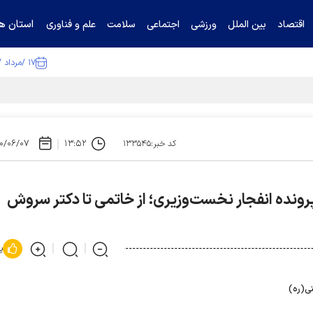
استان ها
اقتصاد
بین الملل
ورزشی
اجتماعی
سلامت
علم و فناوری
۱۷ /مرداد /۱۴۰۵
ا تکذیب کرد
۰/۰۶/۰۷
۱۳:۵۲
کد خبر:۱۳۳۵۴۵
پرونده انفجار نخست‌وزیری؛ از خاتمی تا دکتر سروش
پ
نی(ره)