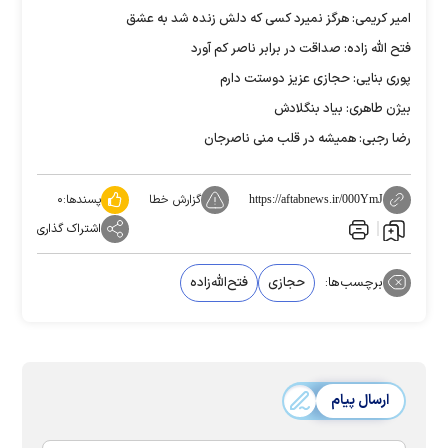
امیر کریمی: هرگز نمیرد کسی که دلش زنده شد به عشق
فتح الله زاده: صداقت در برابر ناصر کم آورد
پوری بنایی: حجازی عزیز دوستت دارم
بیژن طاهری: بیاد بنگلادش
رضا رجبی: همیشه در قلب منی ناصرجان
گزارش خطا
پسندها:
۰
https://aftabnews.ir/000YmJ
اشتراک گذاری
برچسب‌ها:
حجازی
فتح‌الله‌زاده
ارسال پیام