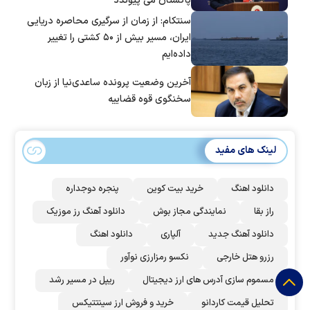
پاکستان می پیوندد
سنتکام: از زمان از سرگیری محاصره دریایی
ایران، مسیر بیش از ۵۰ کشتی را تغییر
داده‌ایم
آخرین وضعیت پرونده ساعدی‌نیا از زبان
سخنگوی قوه قضاییه
لینک های مفید
دانلود اهنگ
خرید بیت کوین
پنجره دوجداره
راز بقا
نمایندگی مجاز بوش
دانلود آهنگ رز‌ موزیک
دانلود آهنگ جدید
آلپاری
دانلود اهنگ
رزرو هتل خارجی
نکسو رمزارزی نوآور
مسموم سازی آدرس های ارز دیجیتال
ریپل در مسیر رشد
تحلیل قیمت کاردانو
خرید و فروش ارز سینتتیکس