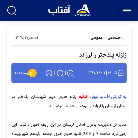
اجتماعی
عمومی
کد خبر:۱۳۳۸۰۳
زلزله پلدختر را لرزاند
۱۳۹۰/۰۶/۱۱
۰۹:۲۵
پسندها:
۰
به گزارش آفتاب نیوز،
آفتاب:
زلزله صبح امروز شهرستان پلدختر در
استان لرستان را لرزاند و موجب وحشت مردم شد.
مدیر کل مدیریت بحران استان لرستان در این رابطه اظهار داشت: این
زمین‌لرزه ساعت 7 و 28.5 ثانیه صبح امروز جمعه یازدهم شهریورماه