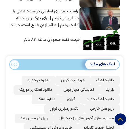
ترامپ: جمهوری اسلامی دوست‌داشتنی را
حسابی می‌کوبیم | برای بزرگ‌ترین حمله
آماده بودیم | غنائم از آنِ فاتح است، درست
است؟
قیمت نفت صعودی ماند؛ ۸۳ دلار
لینک های مفید
دانلود اهنگ
خرید بیت کوین
پنجره دوجداره
راز بقا
نمایندگی مجاز بوش
دانلود آهنگ رز‌ موزیک
دانلود آهنگ جدید
آلپاری
دانلود اهنگ
رزرو هتل خارجی
نکسو رمزارزی نوآور
مسموم سازی آدرس های ارز دیجیتال
ریپل در مسیر رشد
تحلیل قیمت کاردانو
خرید و فروش ارز سینتتیکس