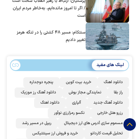
پزشکیان: ارتباط با رهبر انقلاب سخت است
/ اگر تا امروز مانده‌ایم، به‌خاطر مردم ایران
است
سنتکام: مسیر ۴۸ کشتی را در تنگه هرمز
تغییر دادیم
لینک های مفید
دانلود اهنگ
خرید بیت کوین
پنجره دوجداره
راز بقا
نمایندگی مجاز بوش
دانلود آهنگ رز‌ موزیک
دانلود آهنگ جدید
آلپاری
دانلود اهنگ
رزرو هتل خارجی
نکسو رمزارزی نوآور
مسموم سازی آدرس های ارز دیجیتال
ریپل در مسیر رشد
تحلیل قیمت کاردانو
خرید و فروش ارز سینتتیکس