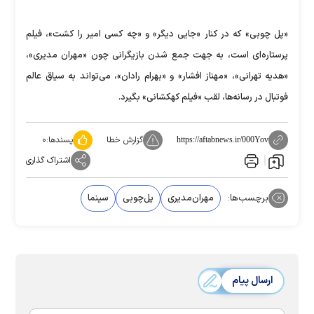
«پل چوبی» که در کنار «جایی دیگر» و «چه کسی امیر را کشت»‌، فیلم
پرستاره‌ای است، به جهت جمع شدن بازیگرانی چون «مهران مدیری»،
«هدیه تهرانی»، «مهناز افشار» و «بهرام رادان»، می‌تواند به سیاق عالم
فوتبال در رسانه‌ها، لقب «فیلم کهکشانی» بگیرد.
گزارش خطا
پسندها:
۰
https://aftabnews.ir/000Yov
اشتراک گذاری
برچسب‌ها:
مهران‌مدیری
پل‌چوبی
سینما
ارسال پیام