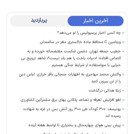
پربازدید
آخرین اخبار
چه کسی اخبار پرسپولیس را لو می‌دهد؟
ویتامین C محافظ ماده خاکستری مغز در سالمندان
خطیب جمعه تهران: دشمن شکست مفتضحانه خورده و به
التماس افتاده؛ ادبیات باخت را هم بلد نیست!/ شاهد ترویج بی
حیایی با سواستفاده از شرایط جنگی هستیم
واکنش محمد مهاجری به اظهارات جنجالی باقر خرازی: لباس دین
را از تن بیرون کنید
ژیلا هدائی درگذشت
لغو افزایش تعرفه و تصاعد پلکانی بهای برق مشترکین کشاورزی
یونیسف: ۳۰۰ کودک طی ۳۰۰ روز آتش بس در غزه به شهادت
رسیده اند
پیش بینی هوای چهارمحال و بختیاری تا اواسط هفته آینده