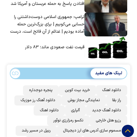
افتادن پاسخ به حمله عربستان و آمریکا شد
ترامپ: جمهوری اسلامی دوست‌داشتنی را
حسابی می‌کوبیم | برای بزرگ‌ترین حمله
آماده بودیم | غنائم از آنِ فاتح است، درست
است؟
قیمت نفت صعودی ماند؛ ۸۳ دلار
لینک های مفید
دانلود اهنگ
خرید بیت کوین
پنجره دوجداره
راز بقا
نمایندگی مجاز بوش
دانلود آهنگ رز‌ موزیک
دانلود آهنگ جدید
آلپاری
دانلود اهنگ
رزرو هتل خارجی
نکسو رمزارزی نوآور
مسموم سازی آدرس های ارز دیجیتال
ریپل در مسیر رشد