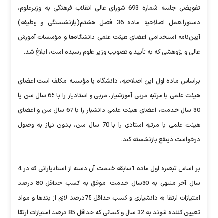
تفویضی جلسه شماره 693 شورای عالی انقلاب فرهنگی به وزیرعلوم،
دستورالعمل اصلاحیه ماده 36 فصل هشتم(بازنشستگی و وظیفه)
آیین‌نامه استخدامی اعضای هیئت علمی دانشگاه‌ها و مؤسسات آموزش
عالی و پژوهشی كه به تأیید و تصویب وزیر علوم رسیده است، ابلاغ شد.
براساس ماده اول این اصلاحیه، دانشگاه یا مؤسسه مكلف است اعضای
هیئت علمی با مرتبه مربی آموزشیار، مربی و استادیار را با 65 سال سن یا
30 سال خدمت، اعضای هیئت علمی دانشیار را با 67 سال سن و اعضای
هیئت علمی با مرتبه استادی را با 70 سال سن، بدون نیاز به وصول
درخواست ذینفع بازنشسته كند.
بر اساس تبصره اول ماده 1سابقه خدمت آن دسته از استادیارانی كه در 4
سال آخر منتهی به 30سال خدمت، موفق به كسب حداقل 80 درصد
امتیازات ارتقا به دانشیاری و كسب حداقل 75درصد لازم از بندها و مواد
تعیین كننده شوند به 32 سال و كسانی كه حداقل 85 درصد امتیازات ارتقا