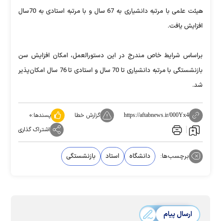
هیئت علمی با مرتبه دانشیاری به 67 سال و با مرتبه استادی به 70سال
افزایش یافت.
براساس شرایط خاص مندرج در این دستورالعمل، امكان افزایش سن
بازنشستگی با مرتبه دانشیاری تا 70 سال و استادی تا 76 سال امكان‌پذیر
شد.
گزارش خطا
پسندها:
۰
https://aftabnews.ir/000Yx4
اشتراک گذاری
برچسب‌ها:
دانشگاه
استاد
بازنشستگی
ارسال پیام