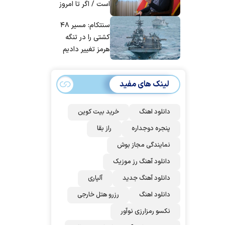
است / اگر تا امروز
مانده‌ایم، به‌خاطر
سنتکام: مسیر ۴۸
مردم ایران است
کشتی را در تنگه
هرمز تغییر دادیم
لینک های مفید
دانلود اهنگ
خرید بیت کوین
پنجره دوجداره
راز بقا
نمایندگی مجاز بوش
دانلود آهنگ رز‌ موزیک
دانلود آهنگ جدید
آلپاری
دانلود اهنگ
رزرو هتل خارجی
نکسو رمزارزی نوآور