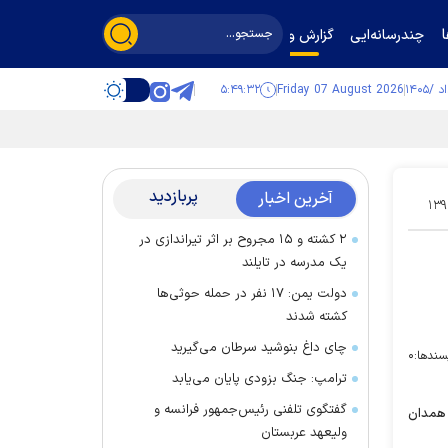
چندرسانه‌ایی
گزارش و گفت‌وگو
۵:۴۹:۳۳
Friday 07 August 2026
پربازدید
آخرین اخبار
۱۳۹
۲ کشته و ۱۵ مجروح بر اثر تیراندازی در
یک مدرسه در تایلند
دولت یمن: ۱۷ نفر در حمله حوثی‌ها
کشته شدند
چای داغ بنوشید سرطان می‌گیرید
سندها:
۰
ترامپ: جنگ بزودی پایان می‌یابد
گفتگوی تلفنی رئیس‌جمهور فرانسه و
 همدان
ولیعهد عربستان