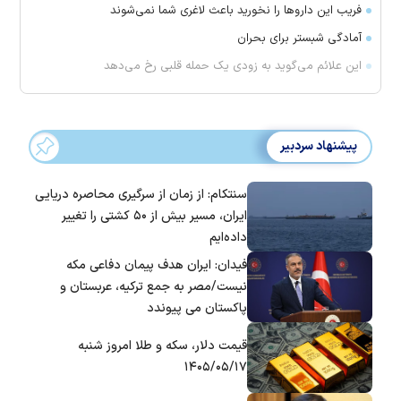
فریب این دارو‌ها را نخورید باعث لاغری شما نمی‌شوند
آمادگی شبستر برای بحران
این علائم می‌گوید به زودی یک حمله قلبی رخ می‌دهد
پیشنهاد سردبیر
سنتکام: از زمان از سرگیری محاصره دریایی
ایران، مسیر بیش از ۵۰ کشتی را تغییر
داده‌ایم
فیدان: ایران هدف پیمان دفاعی مکه
نیست/مصر به جمع ترکیه، عربستان و
پاکستان می پیوندد
قیمت دلار، سکه و طلا امروز شنبه
۱۴۰۵/۰۵/۱۷