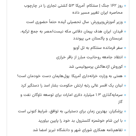
روز ۱۶۲ جنگ | سنتکام: آمریکا ۵۳ کشتی تجاری را در چارچوب
محاصره ایران تغییر مسیر داده
وزیر آموزش‌وپرورش: سال تحصیلی آینده حتماً حضوری است
فیدان: ایران هدف پیمان دفاعی مکه نیست/مصر به جمع ترکیه،
عربستان و پاکستان می پیوندد
سفر فرمانده سنتکام به تل آویو
انتقاد جامعه روحانیت مبارز از باقر خرازی
کوروش اژدهاکش پرسپولیسی شد
همتی به وزارت خزانه‌داری آمریکا: پول‌هایمان دست خودمان است!
لبنان یک افسر عالی رتبه ارتش حکومت بشار اسد را دستگیر کرد
سرمایه‌گذاری ۱.۳ میلیارد دلاری امارات برای توسعه ناوگان نفت و
گاز
پزشکیان: بهترین زمان برای دستیابی به توافق، شرایط کنونی است
با این شام خوشمزه کلسترول بد خود را پایین بیاورید
تفاهم‌نامه همکاری شورای شهر و دانشگاه تبریز امضا شد