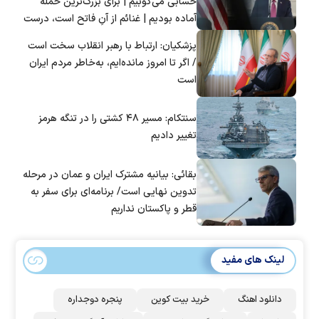
حسابی می‌کوبیم | برای بزرگ‌ترین حمله
آماده بودیم | غنائم از آنِ فاتح است، درست
است؟
پزشکیان: ارتباط با رهبر انقلاب سخت است
/ اگر تا امروز مانده‌ایم، به‌خاطر مردم ایران
است
سنتکام: مسیر ۴۸ کشتی را در تنگه هرمز
تغییر دادیم
بقائی: بیانیه مشترک ایران و عمان در مرحله
تدوین نهایی است/ برنامه‌ای برای سفر به
قطر و پاکستان نداریم
لینک های مفید
دانلود اهنگ
خرید بیت کوین
پنجره دوجداره