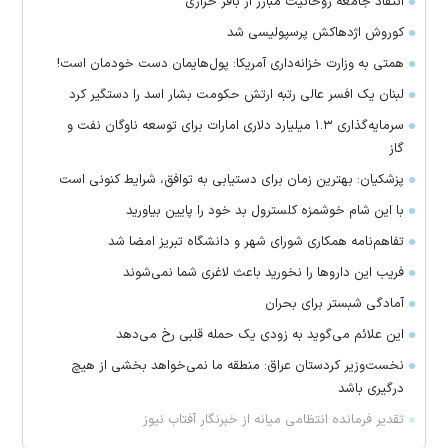
انتقاد جامعه روحانیت مبارز از باقر خرازی
کوروش اژدهاکش پرسپولیسی شد
همتی به وزارت خزانه‌داری آمریکا: پول‌هایمان دست خودمان است!
لبنان یک افسر عالی رتبه ارتش حکومت بشار اسد را دستگیر کرد
سرمایه‌گذاری ۱.۳ میلیارد دلاری امارات برای توسعه ناوگان نفت و
گاز
پزشکیان: بهترین زمان برای دستیابی به توافق، شرایط کنونی است
با این شام خوشمزه کلسترول بد خود را پایین بیاورید
تفاهم‌نامه همکاری شورای شهر و دانشگاه تبریز امضا شد
فریب این دارو‌ها را نخورید باعث لاغری شما نمی‌شوند
آمادگی شبستر برای بحران
این علائم می‌گوید به زودی یک حمله قلبی رخ می‌دهد
نخست‌وزیر کردستان عراق: منطقه ما نمی‌خواهد بخشی از هیچ
درگیری باشد
تقدیر فرمانده انتظامی میانه از خبرنگار آفتاب نیوز