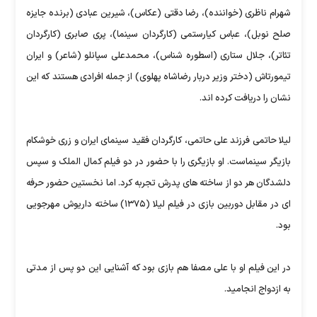
شهرام ناظری (خواننده)، رضا دقتی (عکاس)، شیرین عبادی (برنده جایزه
صلح نوبل)، عباس کیارستمی (کارگردان سینما)، پری صابری (کارگردان
تئاتر)، جلال ستاری (اسطوره شناس)، محمدعلی سپانلو (شاعر) و ایران
تیمورتاش (دختر وزیر دربار رضاشاه پهلوی) از جمله افرادی هستند که این
نشان را دریافت کرده اند.
لیلا حاتمی فرزند علی حاتمی، کارگردان فقید سینمای ایران و زری خوشکام
بازیگر سینماست. او بازیگری را با حضور در دو فیلم کمال الملک و سپس
دلشدگان هر دو از ساخته های پدرش تجربه کرد. اما نخستین حضور حرفه
ای در مقابل دوربین بازی در فیلم لیلا (۱۳۷۵) ساخته داریوش مهرجویی
بود.
در این فیلم او با علی مصفا هم بازی بود که آشنایی این دو پس از مدتی
به ازدواج انجامید.