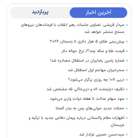
پربازدید
آخرین اخبار
سردار قریشی: تصاویر جلسات رهبر انقلاب با فرماندهان نیرو‌های
مسلح منتشر خواهد شد
پیش‌بینی طلای ۵ هزار دلاری تا زمستان ۲۰۲۶
قیمت طلا و سکه چند؟/ نرخ حواله دلار
شماره رامین رضاییان در استقلال مصادره شد!
سحرخیزان مهاجم اول استقلال شد
دربی ۱۰۷ چه روزی برگزار می‌شود؟
تکلیف «پایتخت ۸» و «زیرخاکی ۵» مشخص شد
سود سهام عدالت تا هفته دولت واریز می‌شود
حملات جدید حوثی‌های یمن به بندر المخا
اظهارات مقام پاکستانی درباره پیمان دفاعی جدید با ترکیه و
عربستان
سیدحسن خمینی عزادار شد