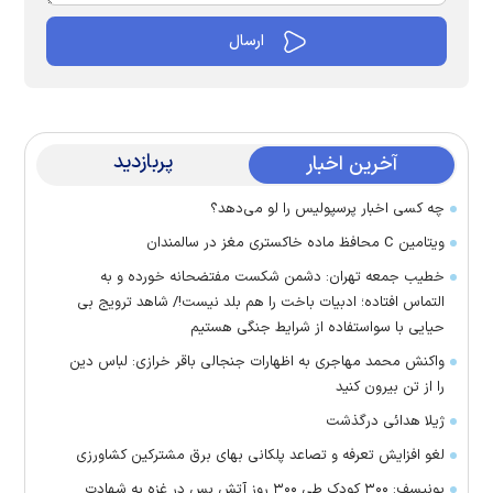
پربازدید
آخرین اخبار
چه کسی اخبار پرسپولیس را لو می‌دهد؟
ویتامین C محافظ ماده خاکستری مغز در سالمندان
خطیب جمعه تهران: دشمن شکست مفتضحانه خورده و به
التماس افتاده؛ ادبیات باخت را هم بلد نیست!/ شاهد ترویج بی
حیایی با سواستفاده از شرایط جنگی هستیم
واکنش محمد مهاجری به اظهارات جنجالی باقر خرازی: لباس دین
را از تن بیرون کنید
ژیلا هدائی درگذشت
لغو افزایش تعرفه و تصاعد پلکانی بهای برق مشترکین کشاورزی
یونیسف: ۳۰۰ کودک طی ۳۰۰ روز آتش بس در غزه به شهادت