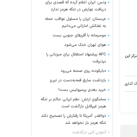
ونس: ایران اعلام کرده که قصدی برای
دریافت عوارض در تنگه هرمز ندارد
عربستان: ایران را مسئول عواقب حمله
به نفتکش اماراتی می‌دانیم
موسیمانه با آفریقای جنوبی بست
هوای تهران خنک می‌شود
AFC پیشنهاد استقلال برای میزبانی را
ند و در فاصله ۱۵۰ کیلومتری شهرکرد مرکز این
نپذیرفت
«بایکوت» روی صحنه می‌رود
بازداشت سارق قمه‌به‌دست در تبریز
ک گذاری
خرید بعدی پرسپولیس بست!
سخنگوی ارتش: نظم ایرانی حاکم بر تنگه
هرمز غیرقابل بازگشت است
ذوالقدر: آمریکا تا رفتارش را تصحیح نکند
تنگه هرمز باز نخواهد شد
آنتونی کنی درگذشت