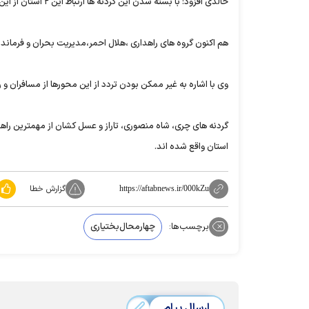
خالدی افزود: ‌با بسته شدن این گردنه ها ارتباط این ۲ استان از این راهها مسدود است.
‌هم اکنون گروه های راهداری ،هلال احمر،مدیریت بحران و فرمان
وی با اشاره به غیر ممکن بودن تردد از این محورها از مسافران و ر
استان واقع شده اند.
گزارش خطا
https://aftabnews.ir/000kZu
برچسب‌ها:
چهارمحال‌بختیاری
ارسال پیام