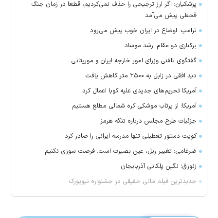
پزشکیان: اگر ارز ترجیحی را حذف نمی‌کردیم، قطعا در زمان جنگ
قحطی پیش می‌آمد
ترامپ: اوضاع در ایران خوب پیش می‌رود
برکناری دو مقام ارشد موساد
گفتگوی تلفنی وزرای امور خارجه ایران و موریتانی
دید افقی در زابل به ۲۵۰۰ متر کاهش یافت
آمریکا تحریم‌های جدیدی علیه کوبا اعمال کرد
آمریکا: از پرتاب موشکی کره شمالی مطلع هستیم
جزئیات طرح مجلس درباره تنگه هرمز
کویت دستور تعطیلی تنها مدرسه ایرانی را صادر کرد
ضرغامی: تغییر ریل، عین بصیرت است. فرصت سوزی نکنیم
زنوزق؛ نگین پلکانی آذربایجان
جدیدترین فیلم مانی حقیقی در جشنواره نیویورک