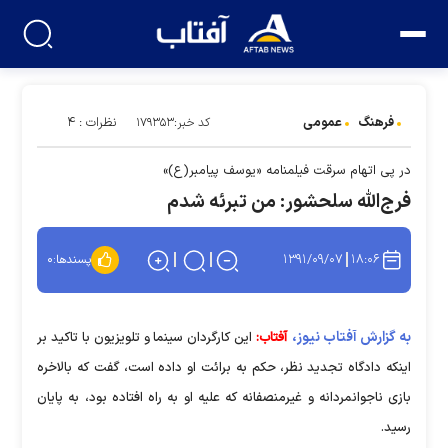
فرهنگ
عمومی
نظرات : ۴
کد خبر:۱۷۹۳۵۳
در پی اتهام سرقت فیلمنامه «یوسف پیامبر(ع)»
فرج‌الله سلحشور: من تبرئه شدم
۱۳۹۱/۰۹/۰۷
۱۸:۰۶
پسندها:
۰
به گزارش آفتاب نیوز،
آفتاب:
این کارگردان سینما و تلویزیون با تاکید بر
اینکه دادگاه تجدید نظر، حکم به برائت او داده است، گفت که بالاخره
بازی ناجوانمردانه و غیرمنصفانه که علیه‌ او به راه افتاده بود، به پایان
رسید.