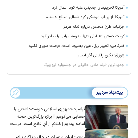
آمریکا تحریم‌های جدیدی علیه کوبا اعمال کرد
آمریکا: از پرتاب موشکی کره شمالی مطلع هستیم
جزئیات طرح مجلس درباره تنگه هرمز
کویت دستور تعطیلی تنها مدرسه ایرانی را صادر کرد
ضرغامی: تغییر ریل، عین بصیرت است. فرصت سوزی نکنیم
زنوزق؛ نگین پلکانی آذربایجان
جدیدترین فیلم مانی حقیقی در جشنواره نیویورک
پیشنهاد سردبیر
ترامپ: جمهوری اسلامی دوست‌داشتنی را
حسابی می‌کوبیم | برای بزرگ‌ترین حمله
آماده بودیم | غنائم از آنِ فاتح است، درست
است؟
رویترز: ایران و عمان در حال مذاکره برای