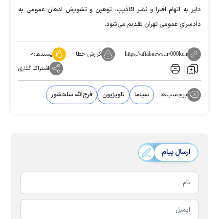
دایر به اتهام افترا و نشر اکاذیب، توهین و تشویش اذهان عمومی به
دادسرای عمومی تهران تقدیم می‌شود.
گزارش خطا
پسندها:
۰
https://aftabnews.ir/000ken
اشتراک گذاری
برچسب‌ها:
سینما
تلویزیون
فرج‌الله سلحشور
ارسال پیام