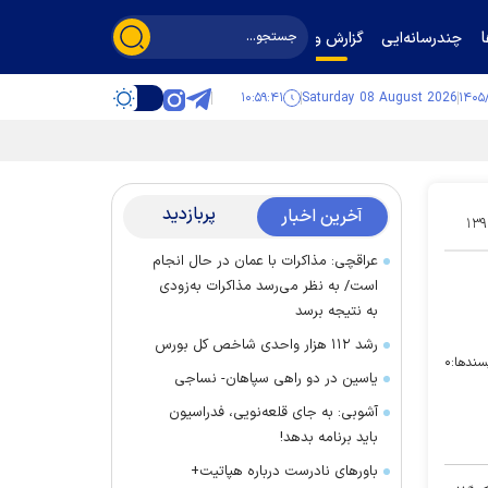
چندرسانه‌ایی
گزارش و گفت‌وگو
۱۰:۵۹:۴۲
Saturday 08 August 2026
پربازدید
آخرین اخبار
۱۳۹
عراقچی: مذاکرات با عمان در حال انجام
است/ به نظر می‌رسد مذاکرات به‌زودی
به نتیجه برسد
رشد ۱۱۲ هزار واحدی شاخص کل بورس
سندها:
۰
یاسین در دو راهی سپاهان- نساجی
آشوبی: به جای قلعه‌نویی، فدراسیون
باید برنامه بدهد!
باور‌های نادرست درباره هپاتیت+