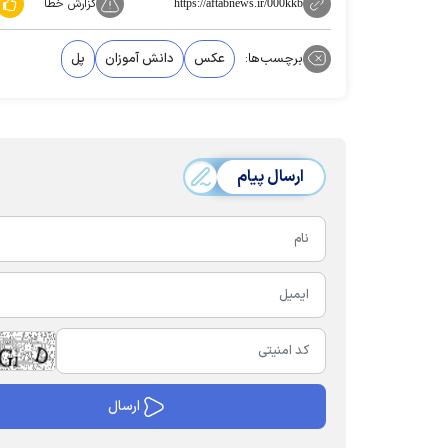
گزارش خطا
https://aftabnews.ir/000kkb
برچسب‌ها:
عکس
دانش آموزان
پل
ارسال پیام