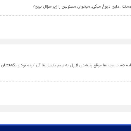
ر ممکنه. داری دروغ میگی. میخوای مسئولین را زیر سؤال ببری؟
تاده دست بچه ها موقع رد شدن از پل به سيم بکسل ها گير کرده بود وانگشتشان