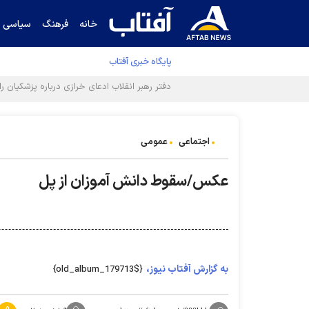
خانه
فرهنگ
سیاسی
پایگاه خبری آفتاب
اجتماعی
عمومی
عکس/سقوط دانش آموزان از پل
به گزارش آفتاب نیوز،
{$old_album_179713}