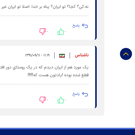
نه.کی؟ کجا؟ تو ایران؟ پناه بر خدا. اصلا تو ایران غی
پاسخ
۰
۰
ناشناس
۱۱:۱۹ - ۱۳۹۱/۰۹/۱۱
يک مورد هم از ايران ديدم که در يک روستاي دور اف
قطع شده بوده !يادتون هست که!!!!!!
پاسخ
۰
۰