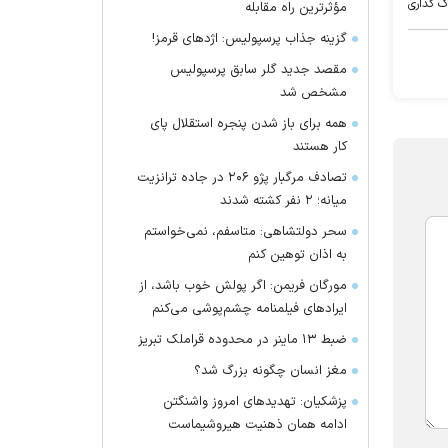
ک گذاری
مؤثرترین راه مقابله
گزینه جذاب پرسپولیس: اژد‌های قرمز!
مقصد جدید گلر سابق پرسپولیس
مشخص شد
همه برای باز شدن پنجره استقلال پای
کار هستند
تصادف مرگبار پژو ۲۰۶ در جاده ترانزیت
میانه؛ ۲ نفر کشته شدند
سحر دولتشاهی: متاسفم، نمی‌خواستم
به اذان توهین کنم
مورگان فریمن: اگر پولش خوب باشد، از
ایراد‌های فیلمنامه چشم‌پوشی می‌کنم
ضبط ۱۳ ماینر در محدوده قراملک تبریز
مغز انسان چگونه بزرگ شد؟
پزشکیان: تهدید‌های امروز واشنگتن
ادامه همان ذهنیت هیروشیماست