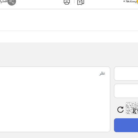
پسندها:
۰
اشترا