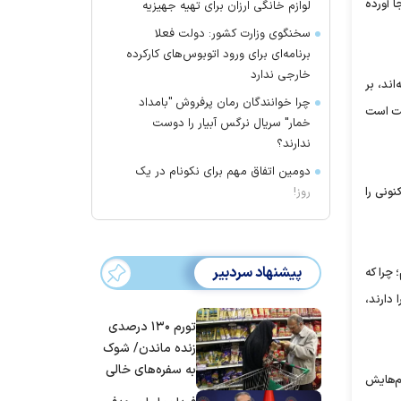
 آورده
لوازم خانگی ارزان برای تهیه جهیزیه
سخنگوی وزارت کشور: دولت فعلا
برنامه‌ای برای ورود اتوبوس‌های کارکرده
خارجی ندارد
اند، بر
چرا خوانندگان رمان پرفروش "بامداد
وقت است
خمار" سریال نرگس آبیار را دوست
ندارند؟
دومین اتفاق مهم برای نکونام در یک
نونی را
روز!
پیشنهاد سردبیر
 چرا که
دارند،
تورم ۱۳۰ درصدی
زنده ماندن/ شوک
به سفره‌های خالی
م‌هایش
کارگران