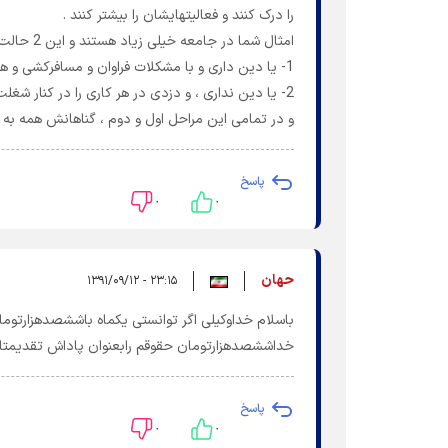
را درک کنند و فعالیتهایشان را بیشتر کنند .
امثال شما در جامعه خیلی زیاد هستند و این 2 حالت دارد:
1- یا دین داری و با مشکلات فراوان و مسافرکشی و هزارتا بدبختی ، امورات خود را می گذرانی و با زجر زندگی میکنی.
2- یا دین نداری ، و دزدی در هر کاری را در کنار شغلت شروع میکنی و زن و بچه هایت را به خیابانها برای کار میفرستی .
و در تمامی این مراحل اول و دوم ، گناهانش همه به 
پاسخ
۰
۰
حهان
۲۳:۱۵ - ۱۳۹۱/۰۹/۱۲
باسلام خداوکیلی اگر توانستی یکماه باششصدهزارتوما
خداششصدهزارتومان حقوقم رابعنوان پاداش تقدیمتان
پاسخ
۰
۰