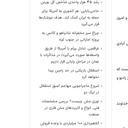
رشد ۴۵ هزار واحدی شاخص کل بورس
حاجی‌بابایی: هر کشوری به آمریکا برای
حمله به ایران کمک کند، هدف موشک‌ها
 امروز
قرار می‌گیرد
چراغ سبز مخفیانه نتانیاهو و کاتس به
پروژه اماراتی در جنوب غزه
 آبادی
عراقچی: تبادل پیام با آمریکا از طریق
واسطه‌ها صورت می‌گیرد/ در مذاکرات با
عمان در مراحل پایانی قرار داریم
نست که
استقلال بازیکنی در حد رامین پیدا
نخواهد کرد
رادیو و
شروع ماجراجویی مهاجم اسبق استقلال
در لیگ دو
توری مش چیست؟ بررسی مشخصات
خداوند
فنی، انواع و کاربردهای مش فلزی در
صنعت
کلاهبرداری ۱۰۰ میلیاردی با وعده فروش